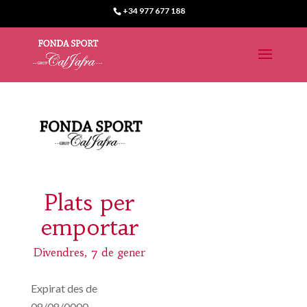
+34 977 677 188
Plats per
emportar
Divendres, 7 de gener
Expirat des de
08/08/0000