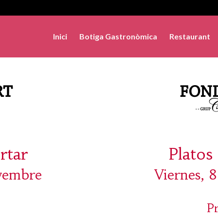
Inici
Botiga Gastronòmica
Restaurant
rtar
Platos 
ovembre
Viernes, 
P