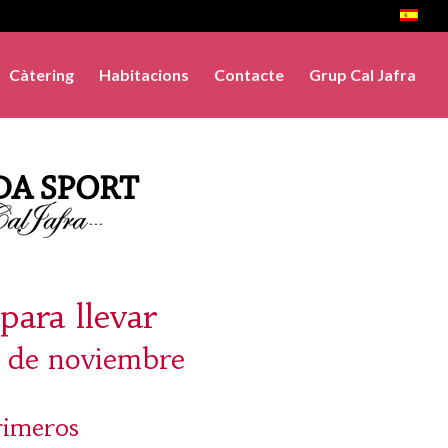
Càtering
Habitacions
Contacte
Grup Cal Jafra
para llevar
8 de noviembre
rimeros