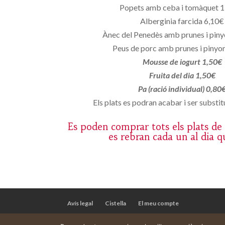
Popets amb ceba i tomàquet 
Alberginia farcida 6,10€
Ànec del Penedès amb prunes i pin
Peus de porc amb prunes i pinyo
Mousse de iogurt 1,50€
Fruita del dia 1,50€
Pa (ració individual) 0,80
Els plats es podran acabar i ser substitu
Es poden comprar tots els plats de
es rebran cada un al dia q
Avís legal
Cistella
El meu compte