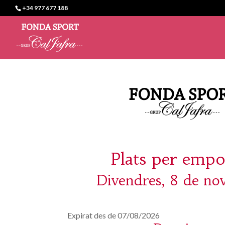
+34 977 677 188
Plats per empo
Divendres, 8 de n
Expirat des de 07/08/2026