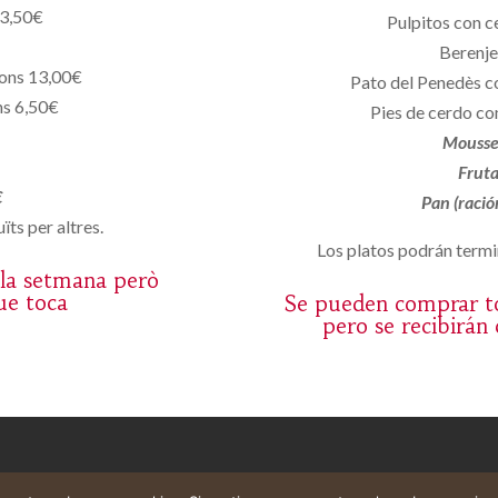
13,50€
Pulpitos con c
Berenje
yons 13,00€
Pato del Penedès co
ns 6,50€
Pies de cerdo co
Mousse
Fruta
€
Pan (ració
ïts per altres.
Los platos podrán termin
 la setmana però
ue toca
Se pueden comprar to
pero se recibirán