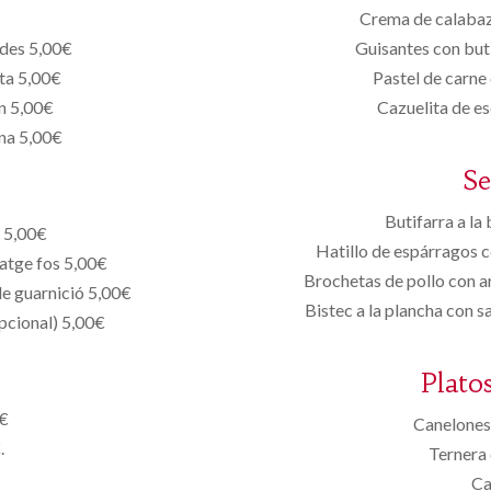
Crema de calabaz
des 5,00€
Guisantes con but
ta 5,00€
Pastel de carne
én 5,00€
Cazuelita de es
ina 5,00€
S
Butifarra a la
a 5,00€
Hatillo de espárragos 
matge fos 5,00€
Brochetas de pollo con a
de guarnició 5,00€
Bistec a la plancha con s
opcional) 5,00€
Plato
0€
Canelones 
.
Ternera 
Ca