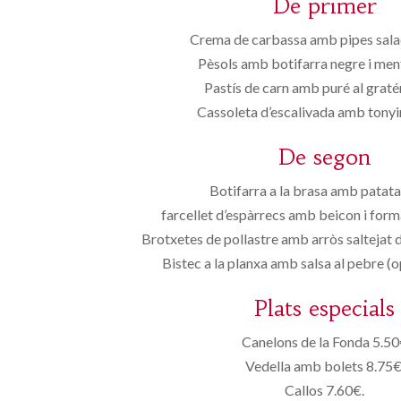
De primer
Crema de carbassa amb pipes sala
Pèsols amb botifarra negre i men
Pastís de carn amb puré al grat
Cassoleta d’escalivada amb tony
De segon
Botifarra a la brasa amb patat
farcellet d’espàrrecs amb beicon i for
Brotxetes de pollastre amb arròs saltejat 
Bistec a la planxa amb salsa al pebre (
Plats especials
Canelons de la Fonda 5.5
Vedella amb bolets 8.75€
Callos 7.60€.