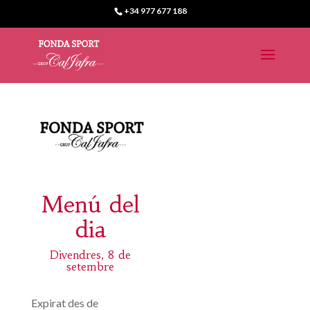
+34 977 677 188
Menú del
dia
Divendres, 8 de
setembre
Expirat des de