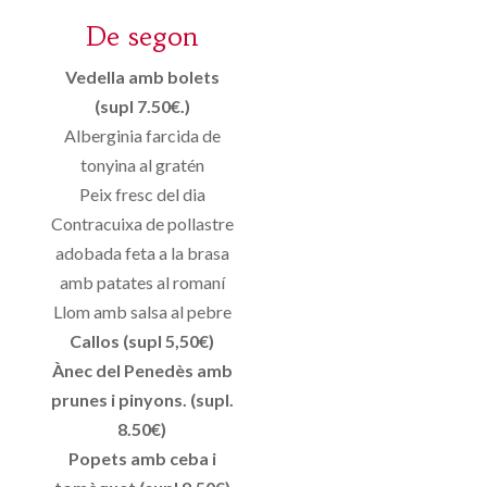
De segon
Vedella amb bolets
(supl 7.50€.)
Alberginia farcida de
tonyina al gratén
Peix fresc del dia
Contracuixa de pollastre
adobada feta a la brasa
amb patates al romaní
Llom amb salsa al pebre
Callos (supl 5,50€)
Ànec del Penedès amb
prunes i pinyons. (supl.
8.50€)
Popets amb ceba i