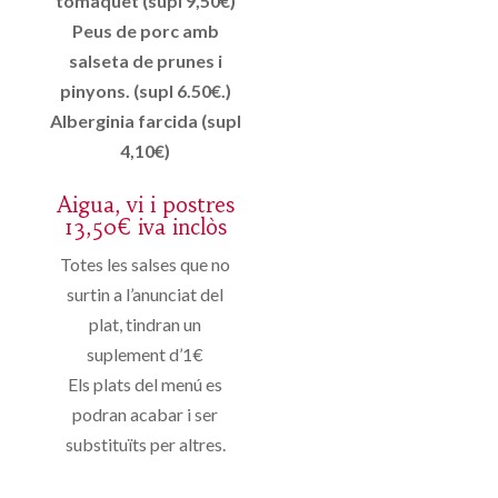
tomàquet (supl 9,50€)
Peus de porc amb
salseta de prunes i
pinyons. (supl 6.50€.)
Alberginia farcida (supl
4,10€)
Aigua, vi i postres
13,50€ iva inclòs
Totes les salses que no
surtin a l’anunciat del
plat, tindran un
suplement d’1€
Els plats del menú es
podran acabar i ser
substituïts per altres.