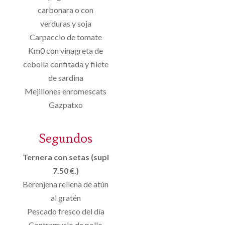
carbonara o con
verduras y soja
Carpaccio de tomate
Km0 con vinagreta de
cebolla confitada y filete
de sardina
Mejillones enromescats
Gazpatxo
Segundos
Ternera con setas (supl
7.50 €.)
Berenjena rellena de atún
al gratén
Pescado fresco del día
Contramuslo de pollo