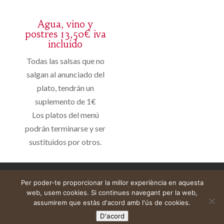
Agua, vino y
postres 13,50€ iva
incluído
Todas las salsas que no
salgan al anunciado del
plato, tendrán un
suplemento de 1€
Los platos del menú
podrán terminarse y ser
sustituidos por otros.
Avís legal
Cistella
El meu compte
Per poder-te proporcionar la millor experiència en aquesta
web, usem cookies. Si continues navegant per la web,
assumirem que estàs d'acord amb l'ús de cookies.
D'acord
Web construïda per
DeMomentSomTres