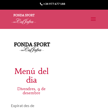
+34 977 677 188
Menú del
dia
Divendres, 9 de
desembre
Expirat des de