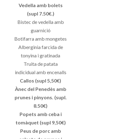
Vedella amb bolets
(supl 7.50€.)
Bistec de vedella amb
guarnició
Botifarra amb mongetes
Alberginia farcida de
tonyina i gratinada
Truita de patata
indicidual amb encenalls
Callos (supl 5,50€)
Ànec del Penedès amb
prunes i pinyons. (supl.
8.50€)
Popets amb ceba i
tomàquet (supl 9,50€)
Peus de porc amb