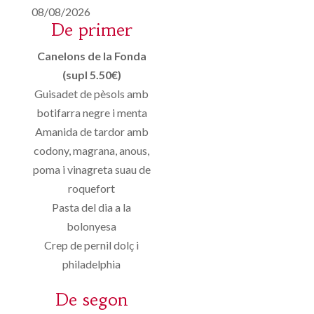
08/08/2026
De primer
Canelons de la Fonda
(supl 5.50€)
Guisadet de pèsols amb
botifarra negre i menta
Amanida de tardor amb
codony, magrana, anous,
poma i vinagreta suau de
roquefort
Pasta del dia a la
bolonyesa
Crep de pernil dolç i
philadelphia
De segon