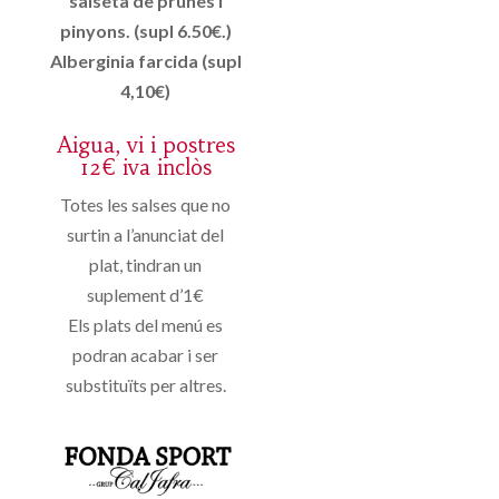
salseta de prunes i
pinyons. (supl 6.50€.)
Alberginia farcida (supl
4,10€)
Aigua, vi i postres
12€ iva inclòs
Totes les salses que no
surtin a l’anunciat del
plat, tindran un
suplement d’1€
Els plats del menú es
podran acabar i ser
substituïts per altres.