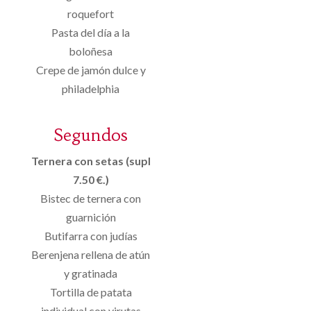
roquefort
Pasta del día a la
boloñesa
Crepe de jamón dulce y
philadelphia
Segundos
Ternera con setas (supl
7.50 €.)
Bistec de ternera con
guarnición
Butifarra con judías
Berenjena rellena de atún
y gratinada
Tortilla de patata
individual con virutas