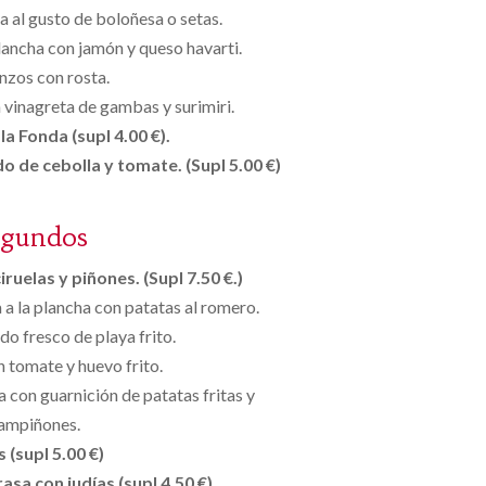
sa al gusto de boloñesa o setas.
lancha con jamón y queso havarti.
zos con rosta.
vinagreta de gambas y surimiri.
a Fonda (supl 4.00 €).
o de cebolla y tomate. (Supl 5.00 €)
egundos
ruelas y piñones. (Supl 7.50 €.)
a la plancha con patatas al romero.
do fresco de playa frito.
n tomate y huevo frito.
a con guarnición de patatas fritas y
ampiñones.
s (supl 5.00 €)
asa con judías (supl 4.50 €).