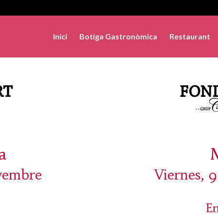
Inici
Botiga Gastronòmica
Restaurant
a
ovembre
Viernes, 
En