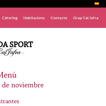
Càtering
Habitacions
Contacte
Grup Cal Jafra
Menú
9 de noviembre
trantes