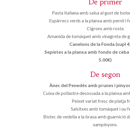
De primer
Pasta italiana amb salsa al gust de bolo
Espàrrecs verds a la planxa amb pernil i 
Cigrons amb rosta
Amanida de tomàquet amb vinagreta de ga
Canelons de la Fonda (supl 4
Sepietes a la planxa amb fondo de ceba 
5.00€)
De segon
Ànec del Penedès amb prunes i pinyons
Cuixa de pollastre desossada a la planxa am
Peixet variat fresc de platja fr
Salsitxes amb tomàquet i ou fe
Bistec de vedella a la brasa amb guarnició d
xampinyons.