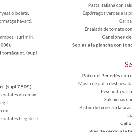
Pasta italiana con sal
nyesa o bolets.
Espárragos verdes a la p
formatge havarti.
Garban
Ensalada de tomate con 
mbes i suri miri.
Canelones de l
.00€).
Sepias a la plancha con fond
i tomàquet. (supl
S
Pato del Penedès con ci
Muslo de pollo deshuesada 
. (supl 7.50€.)
Pescadito varia
b patates al romaní.
Salchichas co
egit.
Bistec de ternera a la bras
rrat.
ch
e patates fregides i
Callo
Pies de cerdo a la br