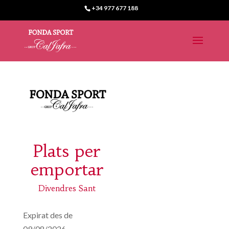
+34 977 677 188
Plats per
emportar
Divendres Sant
Expirat des de
09/08/2026