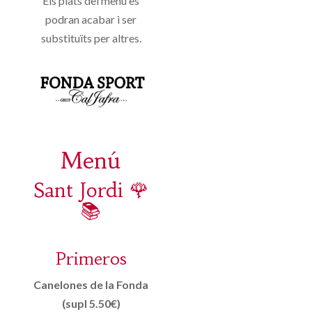
Els plats del menú es
podran acabar i ser
substituïts per altres.
Menú
Sant Jordi 🌹
📚
Primeros
Canelones de la Fonda
(supl 5.50€)