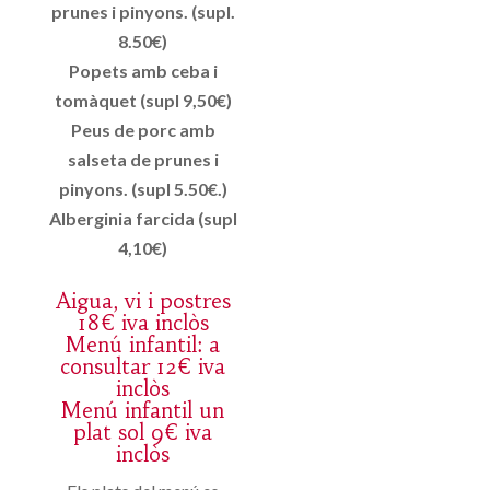
prunes i pinyons. (supl.
8.50€)
Popets amb ceba i
tomàquet (supl 9,50€)
Peus de porc amb
salseta de prunes i
pinyons. (supl 5.50€.)
Alberginia farcida (supl
4,10€)
Aigua, vi i postres
18€ iva inclòs
Menú infantil: a
consultar 12€ iva
inclòs
Menú infantil un
plat sol 9€ iva
inclòs