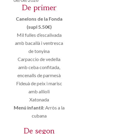
De primer
Canelons de la Fonda
(supl 5.50€)
Mil fulles d’escalivada
amb bacallà i ventresca
de tonyina
Carpaccio de vedella
amb ceba confitada,
encenalls de parmesà
Fideuà de peix i marisc
amb allioli
Xatonada
Menú infantil:
Arròs a la
cubana
De segon