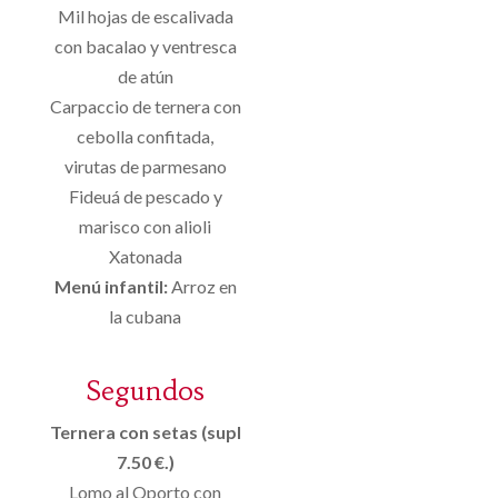
Mil hojas de escalivada
con bacalao y ventresca
de atún
Carpaccio de ternera con
cebolla confitada,
virutas de parmesano
Fideuá de pescado y
marisco con alioli
Xatonada
Menú infantil:
Arroz en
la cubana
Segundos
Ternera con setas (supl
7.50 €.)
Lomo al Oporto con