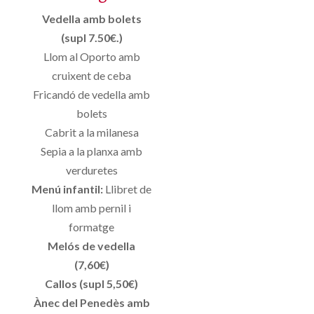
Vedella amb bolets
(supl 7.50€.)
Llom al Oporto amb
cruixent de ceba
Fricandó de vedella amb
bolets
Cabrit a la milanesa
Sepia a la planxa amb
verduretes
Menú infantil:
Llibret de
llom amb pernil i
formatge
Melós de vedella
(7,60€)
Callos (supl 5,50€)
Ànec del Penedès amb