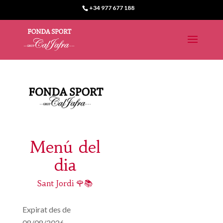
+34 977 677 188
Menú del
dia
Sant Jordi 🌹📚
Expirat des de
08/08/2026