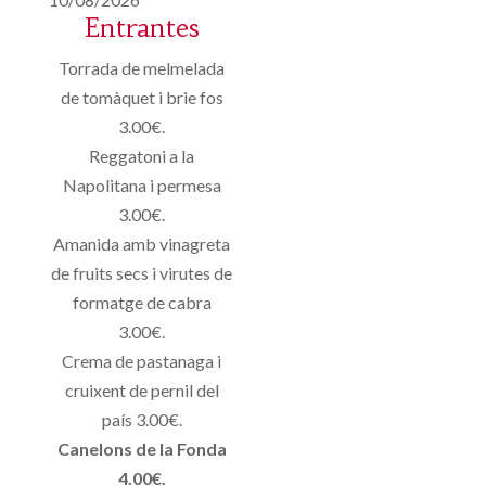
Entrantes
Torrada de melmelada
de tomàquet i brie fos
3.00€.
Reggatoni a la
Napolitana i permesa
3.00€.
Amanida amb vinagreta
de fruits secs i virutes de
formatge de cabra
3.00€.
Crema de pastanaga i
cruixent de pernil del
país 3.00€.
Canelons de la Fonda
4.00€.