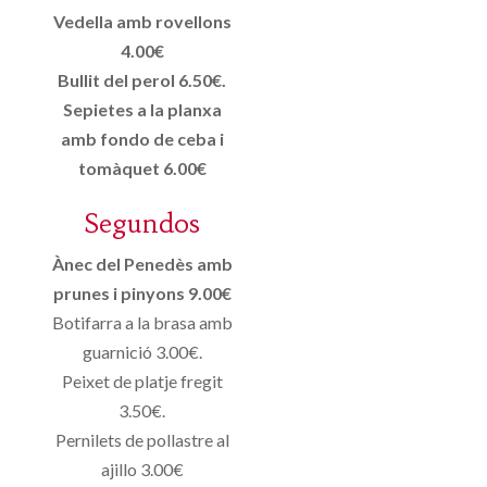
Vedella amb rovellons
4.00€
Bullit del perol 6.50€.
Sepietes a la planxa
amb fondo de ceba i
tomàquet 6.00€
Segundos
Ànec del Penedès amb
prunes i pinyons 9.00€
Botifarra a la brasa amb
guarnició 3.00€.
Peixet de platje fregit
3.50€.
Pernilets de pollastre al
ajillo 3.00€