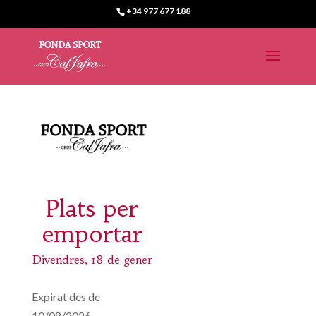
+34 977 677 188
Plats per
emportar
Divendres, 18 de gener
Expirat des de
10/08/2026