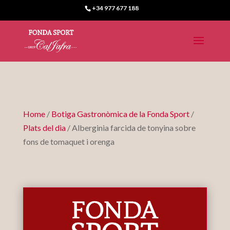
+34 977 677 188
Home
/
Botiga Gastronòmica de la Fonda Sport
/
Plats del dia
/ Alberginia farcida de tonyina sobre
fons de tomaquet i orenga