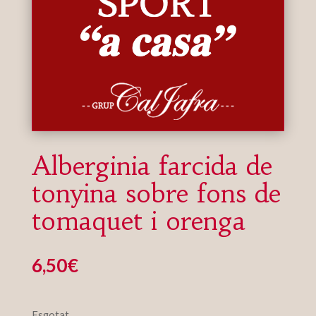
Alberginia farcida de
tonyina sobre fons de
tomaquet i orenga
6,50
€
Esgotat