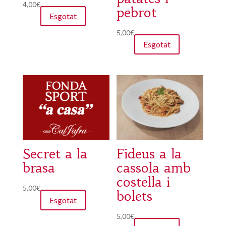
4,00
€
pebrot
Esgotat
5,00
€
Esgotat
Secret a la
Fideus a la
brasa
cassola amb
costella i
5,00
€
bolets
Esgotat
5,00
€