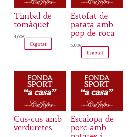
Timbal de
Estofat de
tomàquet
patata amb
pop de roca
4,00
€
Esgotat
5,00
€
Esgotat
Cus-cus amb
Escalopa de
verduretes
porc amb
patates i