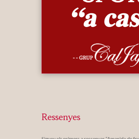
Ressenyes
Sigueu els primers a ressenyar “Amanida de frui