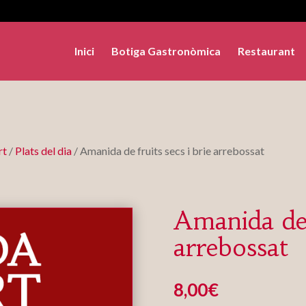
Inici
Botiga Gastronòmica
Restaurant
rt
/
Plats del dia
/ Amanida de fruits secs i brie arrebossat
Amanida de f
arrebossat
8,00
€