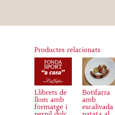
Productes relacionats
Llibrets de
Botifarra
llom amb
amb
formatge i
escalivada 
pernil dolç
patata al