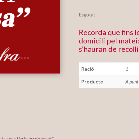
Esgotat
Recorda que fins 
domicili pel mateix
s’hauran de recolli
Ració
1
Producte
A punt
ts secs i brie arrebossat”