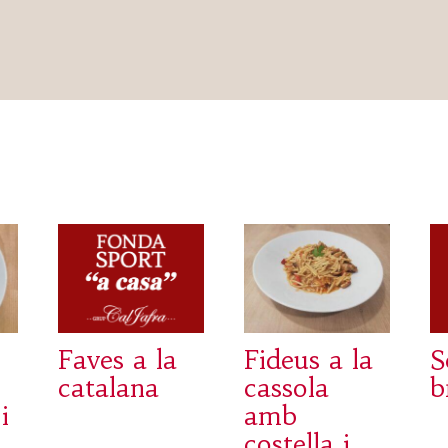
Faves a la
Fideus a la
S
catalana
cassola
b
i
amb
costella i