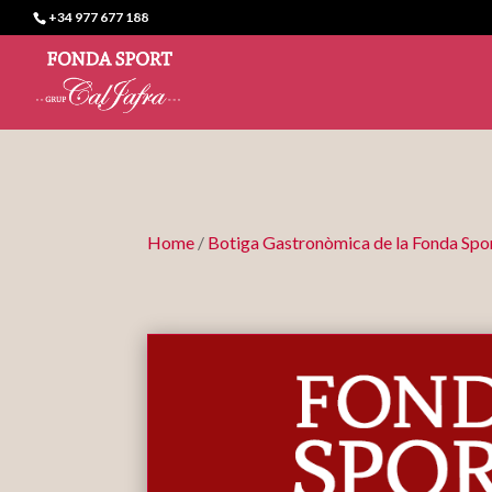
+34 977 677 188
Home
/
Botiga Gastronòmica de la Fonda Spo