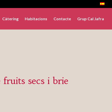
Càtering
Habitacions
Contacte
Grup Cal Jafra
ruits secs i brie