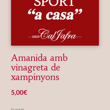
Amanida amb
vinagreta de
xampinyons
5,00
€
Esgotat