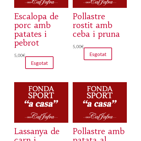
Escalopa de
Pollastre
porc amb
rostit amb
patates i
ceba i pruna
pebrot
5,00
€
Esgotat
5,00
€
Esgotat
Lassanya de
Pollastre amb
carn i
patata al