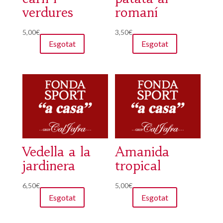
verdures
romaní
5,00
€
3,50
€
Esgotat
Esgotat
Vedella a la
Amanida
jardinera
tropical
6,50
€
5,00
€
Esgotat
Esgotat