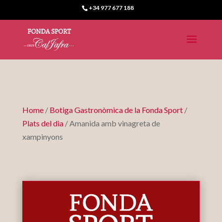
+34 977 677 188
Home
/
Botiga Gastronòmica de la Fonda Sport
/
Plats del dia
/ Amanida amb vinagreta de
xampinyons