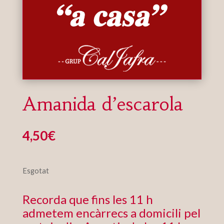
Amanida d’escarola
4,50
€
Esgotat
Recorda que fins les 11 h
admetem encàrrecs a domicili pel