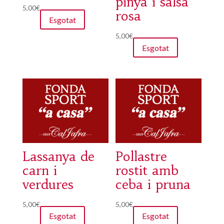
pinya i salsa
5,00
€
rosa
Esgotat
5,00
€
Esgotat
Lassanya de
Pollastre
carn i
rostit amb
verdures
ceba i pruna
5,00
€
5,00
€
Esgotat
Esgotat