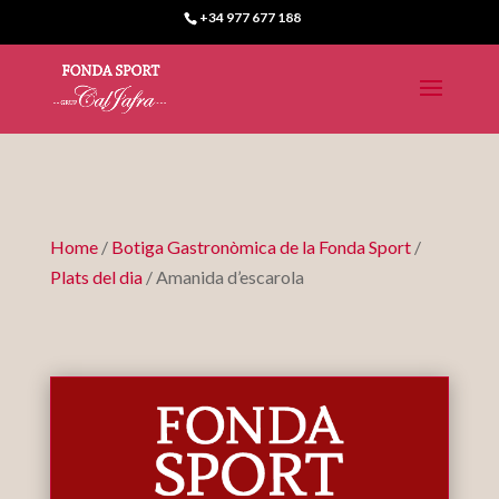
+34 977 677 188
Home
/
Botiga Gastronòmica de la Fonda Sport
/
Plats del dia
/ Amanida d’escarola