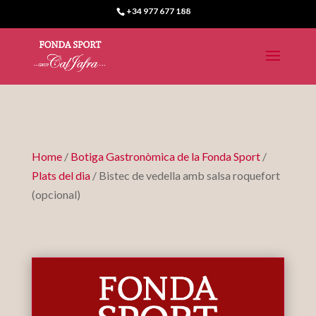
+34 977 677 188
Home
/
Botiga Gastronòmica de la Fonda Sport
/
Plats del dia
/ Bistec de vedella amb salsa roquefort
(opcional)