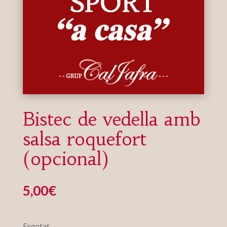
Bistec de vedella amb
salsa roquefort
(opcional)
5,00
€
Esgotat