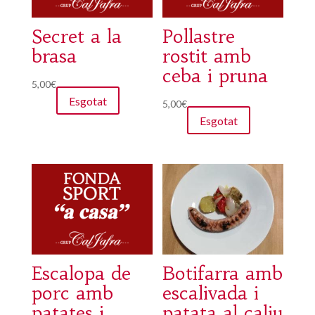
Secret a la
Pollastre
brasa
rostit amb
ceba i pruna
5,00
€
Esgotat
5,00
€
Esgotat
Escalopa de
Botifarra amb
porc amb
escalivada i
patates i
patata al caliu