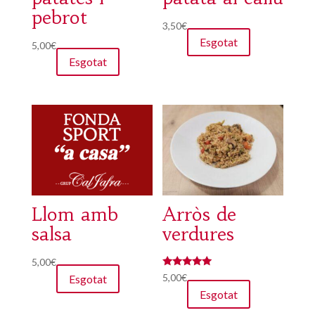
pebrot
3,50
€
Esgotat
5,00
€
Esgotat
Llom amb
Arròs de
salsa
verdures
5,00
€
Puntuat amb
5,00
€
Esgotat
5.00
Esgotat
de 5