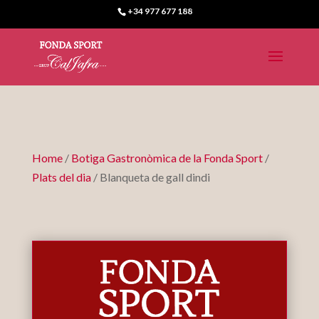
+34 977 677 188
Home
/
Botiga Gastronòmica de la Fonda Sport
/
Plats del dia
/ Blanqueta de gall dindi