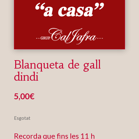
Blanqueta de gall
dindi
5,00
€
Esgotat
Recorda que fins les 11 h