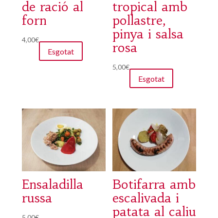
de ració al
tropical amb
forn
pollastre,
pinya i salsa
4,00
€
rosa
Esgotat
5,00
€
Esgotat
Ensaladilla
Botifarra amb
russa
escalivada i
patata al caliu
5,00
€