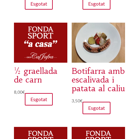
Esgotat
Esgotat
½ graellada
Botifarra amb
de carn
escalivada i
patata al caliu
8,00
€
Esgotat
3,50
€
Esgotat