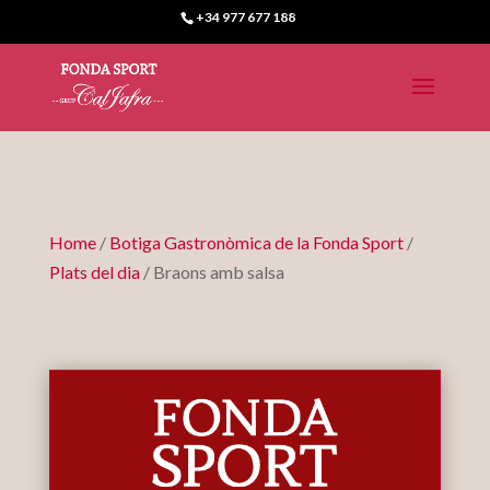
+34 977 677 188
Home
/
Botiga Gastronòmica de la Fonda Sport
/
Plats del dia
/ Braons amb salsa