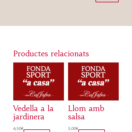
Productes relacionats
Vedella a la
Llom amb
jardinera
salsa
6,50
€
5,00
€