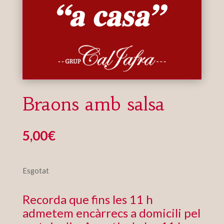
Braons amb salsa
5,00
€
Esgotat
Recorda que fins les 11 h
admetem encàrrecs a domicili pel