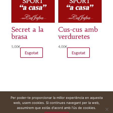
Secret a la
Cus-cus amb
brasa
verduretes
5,00
€
4,00
€
Esgotat
Esgotat
Per poder-te proporcionar la millor experiència en aquesta
Avís legal
Cistella
El meu compte
web, usem cookies. Si continues navegant per la web,
assumirem que estàs d'acord amb l'ús de cookies.