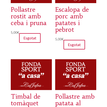
Pollastre
Escalopa de
rostit amb
porc amb
ceba i pruna
patates i
pebrot
5,00
€
Esgotat
5,00
€
Esgotat
Timbal de
Pollastre amb
tomàquet
patata al