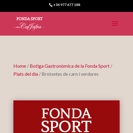
+34 977 677 188
Home
/
Botiga Gastronòmica de la Fonda Sport
/
Plats del dia
/ Brotxetes de carn i verdures