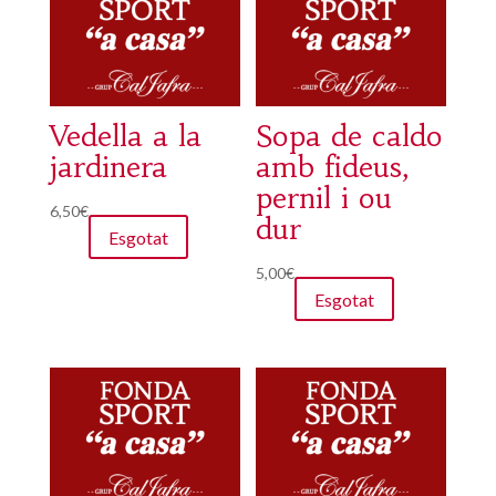
Vedella a la
Sopa de caldo
jardinera
amb fideus,
pernil i ou
6,50
€
dur
Esgotat
5,00
€
Esgotat