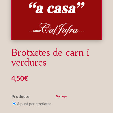
Brotxetes de carn i
verdures
4,50
€
Producte
Neteja
A punt per emplatar