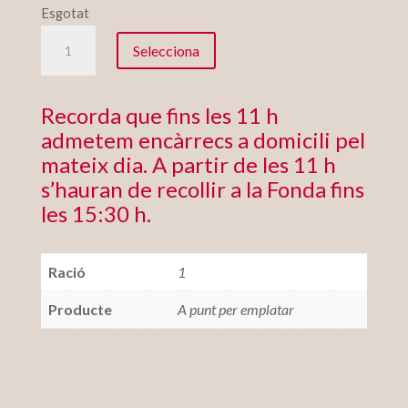
Esgotat
quantitat
Selecciona
de
Brotxetes
de
Recorda que fins les 11 h
carn
admetem encàrrecs a domicili pel
i
mateix dia. A partir de les 11 h
verdures
s’hauran de recollir a la Fonda fins
les 15:30 h.
Ració
1
Producte
A punt per emplatar