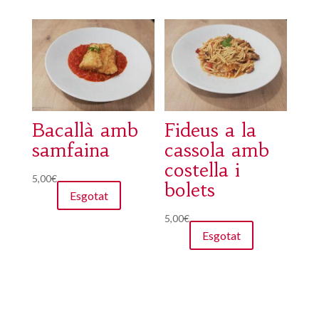
Bacallà amb
Fideus a la
samfaina
cassola amb
costella i
5,00
€
bolets
Esgotat
5,00
€
Esgotat