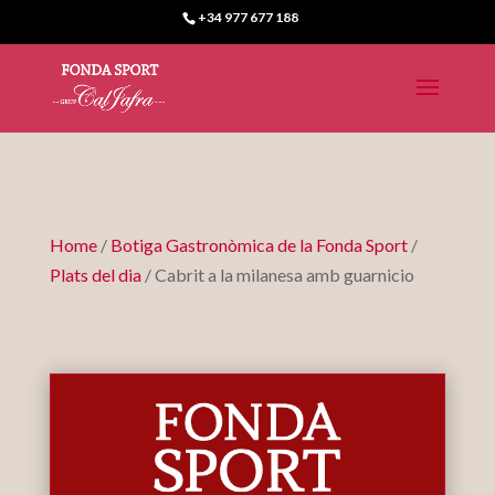
+34 977 677 188
Home
/
Botiga Gastronòmica de la Fonda Sport
/
Plats del dia
/ Cabrit a la milanesa amb guarnicio