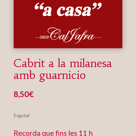
Cabrit a la milanesa
amb guarnicio
8,50
€
Esgotat
Recorda que fins les 11 h