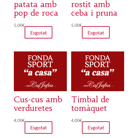
patata amb
rostit amb
pop de roca
ceba i pruna
5,00
€
5,00
€
Esgotat
Esgotat
Cus-cus amb
Timbal de
verduretes
tomàquet
4,00
€
4,00
€
Esgotat
Esgotat