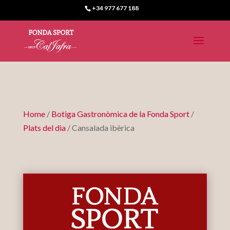
+34 977 677 188
Home
/
Botiga Gastronòmica de la Fonda Sport
/
Plats del dia
/ Cansalada ibèrica