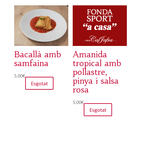
Bacallà amb
Amanida
samfaina
tropical amb
pollastre,
5,00
€
pinya i salsa
Esgotat
rosa
5,00
€
Esgotat