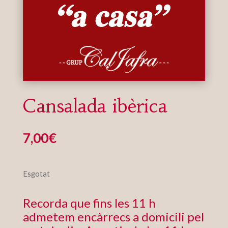
Cansalada ibèrica
7,00
€
Esgotat
Recorda que fins les 11 h
admetem encàrrecs a domicili pel