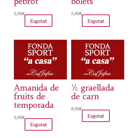
pebrot
bolets
5,00
€
5,00
€
Esgotat
Esgotat
Amanida de
½ graellada
fruits de
de carn
temporada
8,00
€
Esgotat
5,00
€
Esgotat