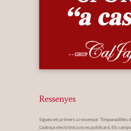
Ressenyes
Sigueu els primers a ressenyar “Empanadilles 
L'adreça electrònica no es publicarà.
Els camps