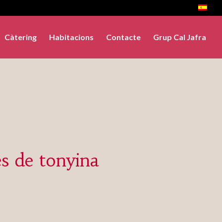
Càtering
Habitacions
Contacte
Grup Cal Jafra
s de tonyina