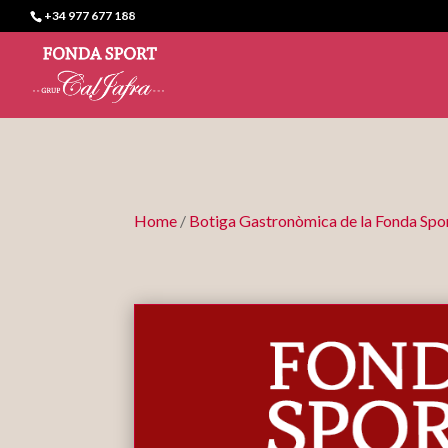
+34 977 677 188
Home
/
Botiga Gastronòmica de la Fonda Spo