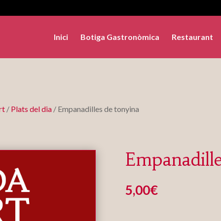
Inici
Botiga Gastronòmica
Restaurant
rt
/
Plats del dia
/ Empanadilles de tonyina
Empanadille
5,00
€