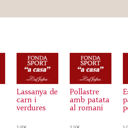
Lassanya de
Pollastre
E
carn i
amb patata
p
verdures
al romaní
p
5,00
€
3,50
€
5,