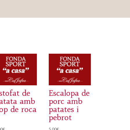
stofat de
Escalopa de
atata amb
porc amb
op de roca
patates i
pebrot
00
€
5,00
€