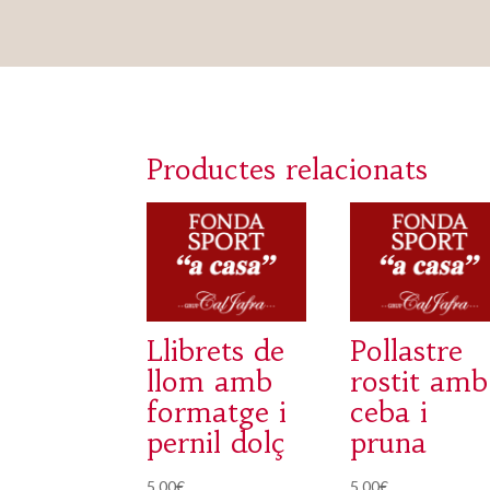
Productes relacionats
Llibrets de
Pollastre
llom amb
rostit amb
formatge i
ceba i
pernil dolç
pruna
5,00
€
5,00
€