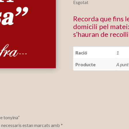
Esgotat
Recorda que fins 
domicili pel mateix
s’hauran de recolli
Ració
1
Producte
A punt
de tonyina”
 necessaris estan marcats amb
*