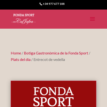
+34 977 677 188
Home
/
Botiga Gastronòmica de la Fonda Sport
/
Plats del dia
/ Entrecot de vedella