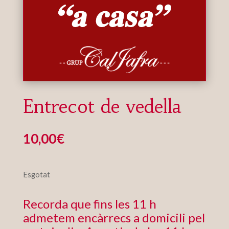
Entrecot de vedella
10,00
€
Esgotat
Recorda que fins les 11 h
admetem encàrrecs a domicili pel