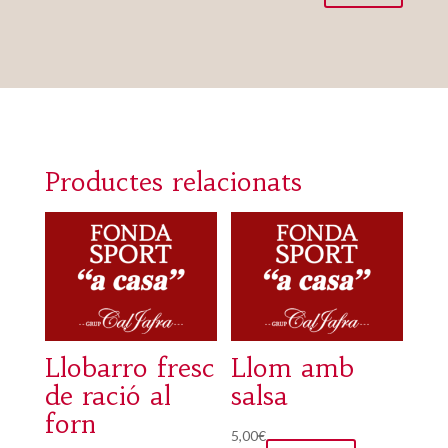
Productes relacionats
Llobarro fresc
Llom amb
de ració al
salsa
forn
5,00
€