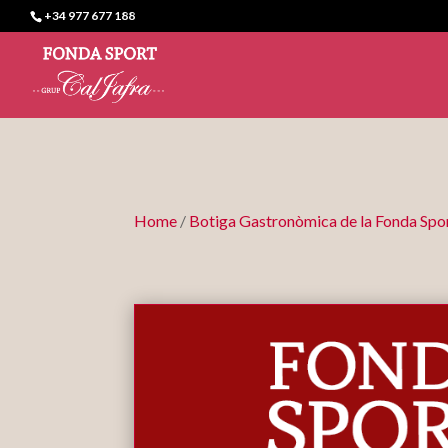
+34 977 677 188
Home
/
Botiga Gastronòmica de la Fonda Spo