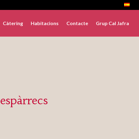
Càtering
Habitacions
Contacte
Grup Cal Jafra
’espàrrecs