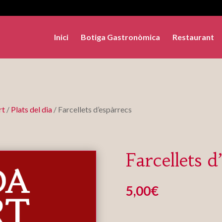
Inici
Botiga Gastronòmica
Restaurant
rt
/
Plats del dia
/ Farcellets d’espàrrecs
Farcellets d
5,00
€