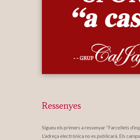
Ressenyes
Sigueu els primers a ressenyar “Farcellets d’e
L'adreça electrònica no es publicarà.
Els camps