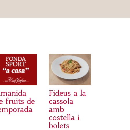
manida
Fideus a la
e fruits de
cassola
emporada
amb
costella i
bolets