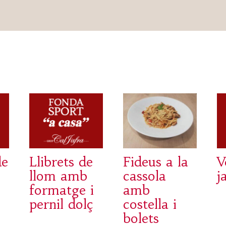
de
Llibrets de
Fideus a la
V
llom amb
cassola
j
formatge i
amb
pernil dolç
costella i
bolets