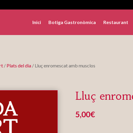
Inici
Botiga Gastronòmica
Restaurant
rt
/
Plats del dia
/ Lluç enromescat amb musclos
Lluç enrom
5,00
€