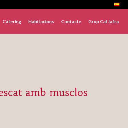
Càtering
Habitacions
Contacte
Grup Cal Jafra
escat amb musclos