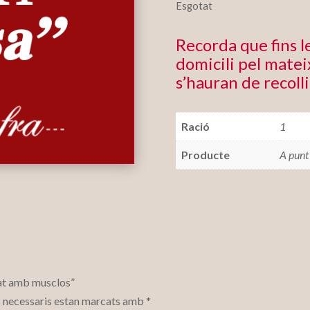
Esgotat
Recorda que fins 
domicili pel mateix
s’hauran de recolli
Ració
1
Producte
A punt
cat amb musclos”
 necessaris estan marcats amb
*