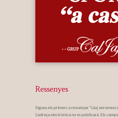
Ressenyes
Sigueu els primers a ressenyar “Lluç enromes
L'adreça electrònica no es publicarà.
Els camps