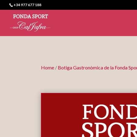
+34 977 677 188
Home
/
Botiga Gastronòmica de la Fonda Spo