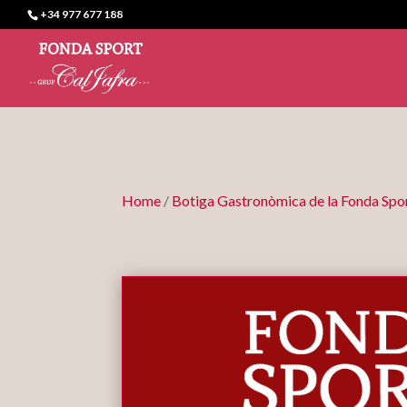
+34 977 677 188
Home
/
Botiga Gastronòmica de la Fonda Spo