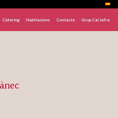
Càtering
Habitacions
Contacte
Grup Cal Jafra
ànec