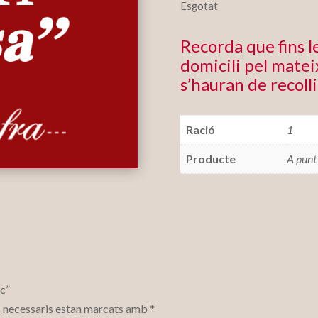
Esgotat
Recorda que fins 
domicili pel mateix
s’hauran de recolli
Ració
1
Producte
A punt
ec”
 necessaris estan marcats amb
*