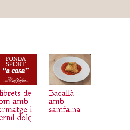
librets de
Bacallà
lom amb
amb
ormatge i
samfaina
ernil dolç