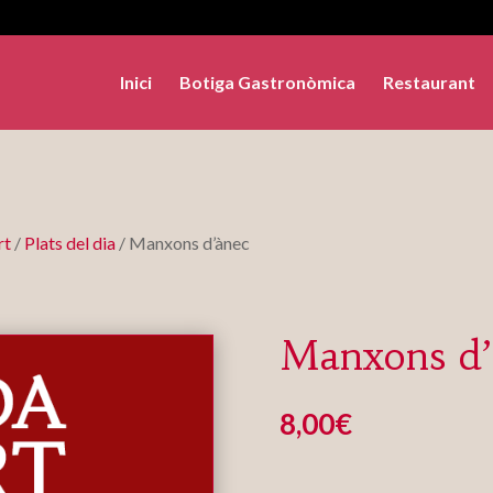
Inici
Botiga Gastronòmica
Restaurant
rt
/
Plats del dia
/ Manxons d’ànec
Manxons d’
8,00
€