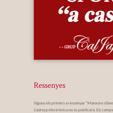
Ressenyes
Sigueu els primers a ressenyar “Manxons d’àn
L'adreça electrònica no es publicarà.
Els camps