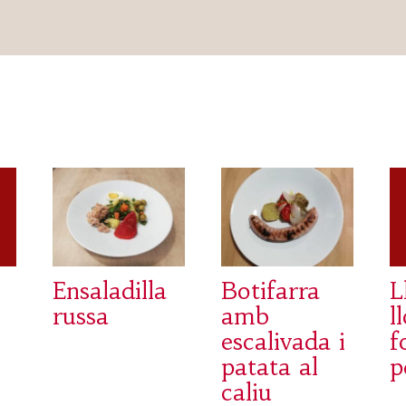
Ensaladilla
Botifarra
L
russa
amb
l
escalivada i
f
patata al
p
caliu