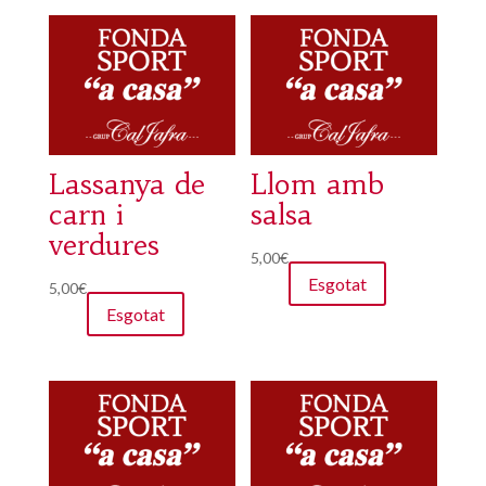
Lassanya de
Llom amb
carn i
salsa
verdures
5,00
€
Esgotat
5,00
€
Esgotat