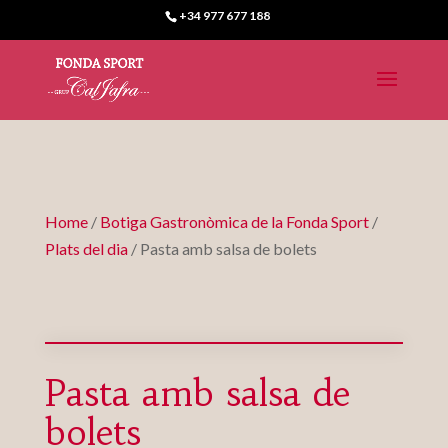
+34 977 677 188
Home
/
Botiga Gastronòmica de la Fonda Sport
/
Plats del dia
/ Pasta amb salsa de bolets
Pasta amb salsa de
bolets