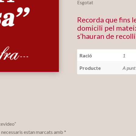
Esgotat
Recorda que fins 
domicili pel mateix
s’hauran de recolli
Ració
1
Producte
A punt
tevideo”
 necessaris estan marcats amb
*