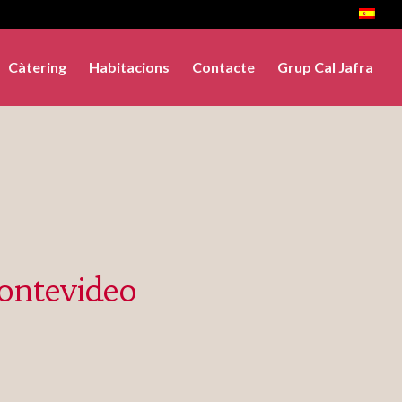
Càtering
Habitacions
Contacte
Grup Cal Jafra
ontevideo