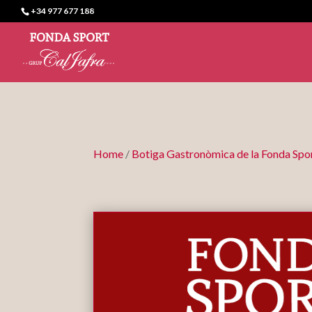
+34 977 677 188
Home
/
Botiga Gastronòmica de la Fonda Spo