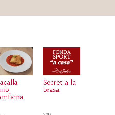
acallà
Secret a la
amb
brasa
amfaina
00
€
5,00
€