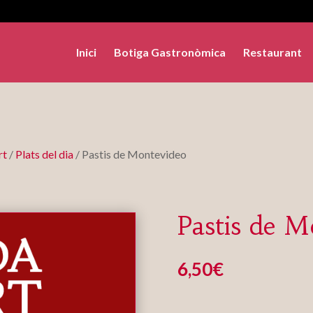
Inici
Botiga Gastronòmica
Restaurant
rt
/
Plats del dia
/ Pastis de Montevideo
Pastis de M
6,50
€