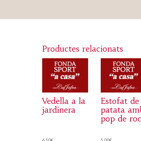
Productes relacionats
Vedella a la
Estofat de
jardinera
patata am
pop de ro
6,50
€
5,00
€