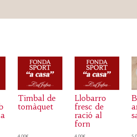
Timbal de
Llobarro
B
b
tomàquet
fresc de
ca
ració al
s
forn
4,00
€
4,00
€
5,