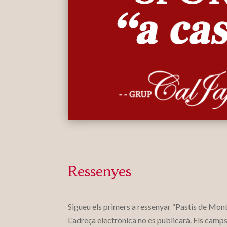
Ressenyes
Sigueu els primers a ressenyar “Pastis de Mon
L'adreça electrònica no es publicarà.
Els camps