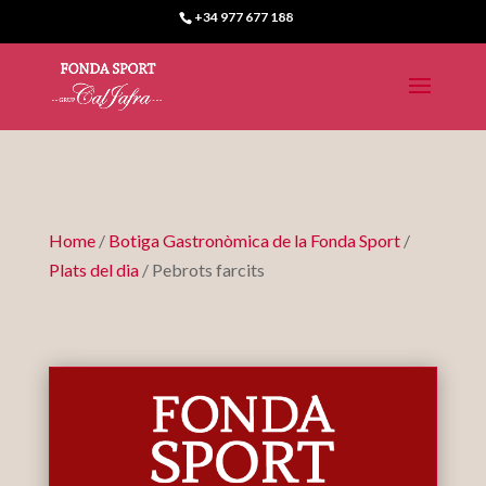
+34 977 677 188
Home
/
Botiga Gastronòmica de la Fonda Sport
/
Plats del dia
/ Pebrots farcits