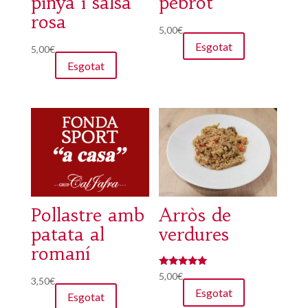
pinya i salsa
pebrot
rosa
5,00
€
Esgotat
5,00
€
Esgotat
Pollastre amb
Arròs de
patata al
verdures
romaní
Puntuat amb
5,00
€
3,50
€
5.00
Esgotat
de 5
Esgotat