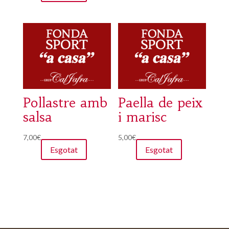
Pollastre amb
Paella de peix
salsa
i marisc
7,00
€
5,00
€
Esgotat
Esgotat