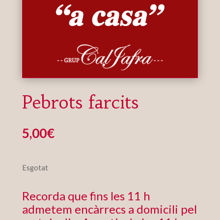
Pebrots farcits
5,00
€
Esgotat
Recorda que fins les 11 h
admetem encàrrecs a domicili pel