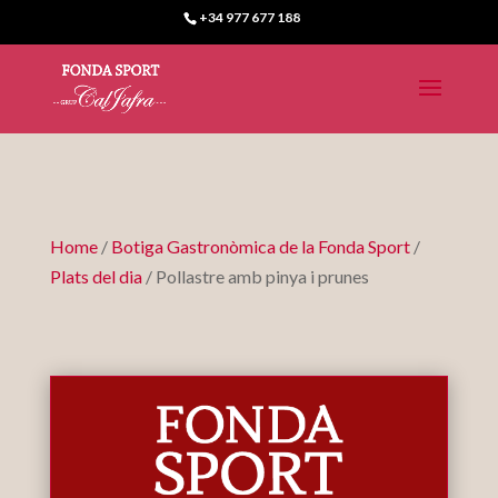
+34 977 677 188
Home
/
Botiga Gastronòmica de la Fonda Sport
/
Plats del dia
/ Pollastre amb pinya i prunes