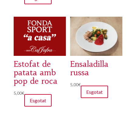
Estofat de
Ensaladilla
patata amb
russa
pop de roca
5,00
€
Esgotat
5,00
€
Esgotat