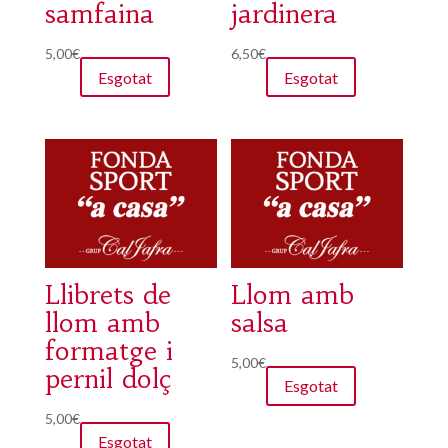
samfaina
jardinera
5,00
€
6,50
€
Esgotat
Esgotat
Llibrets de
Llom amb
llom amb
salsa
formatge i
5,00
€
pernil dolç
Esgotat
5,00
€
Esgotat