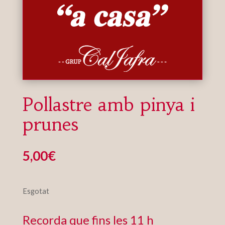
Pollastre amb pinya i
prunes
5,00
€
Esgotat
Recorda que fins les 11 h