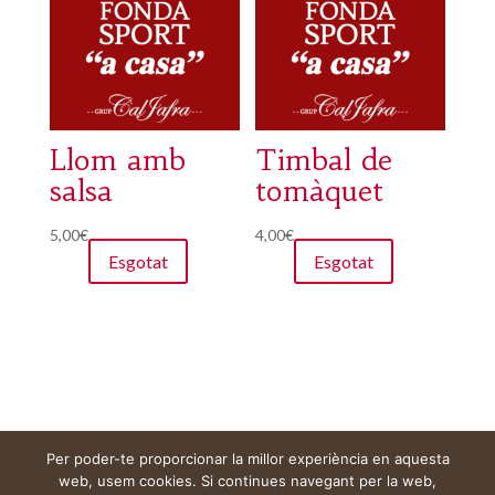
Llom amb
Timbal de
salsa
tomàquet
5,00
€
4,00
€
Esgotat
Esgotat
Per poder-te proporcionar la millor experiència en aquesta
Avís legal
Cistella
El meu compte
web, usem cookies. Si continues navegant per la web,