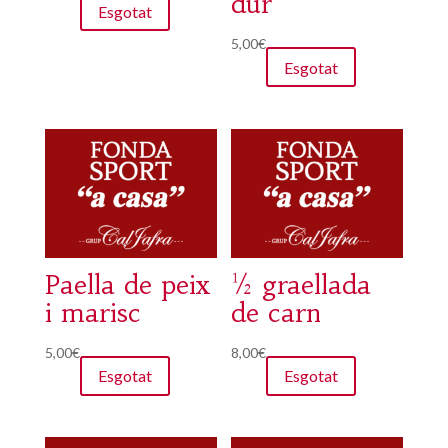
dur
Esgotat
5,00
€
Esgotat
Paella de peix
½ graellada
i marisc
de carn
5,00
€
8,00
€
Esgotat
Esgotat