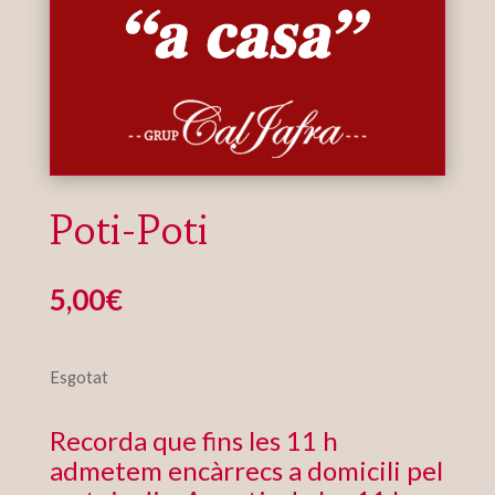
Poti-Poti
5,00
€
Esgotat
Recorda que fins les 11 h
admetem encàrrecs a domicili pel