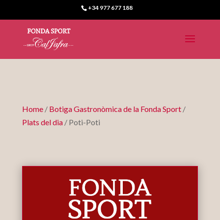
+34 977 677 188
Home
/
Botiga Gastronòmica de la Fonda Sport
/
Plats del dia
/ Poti-Poti