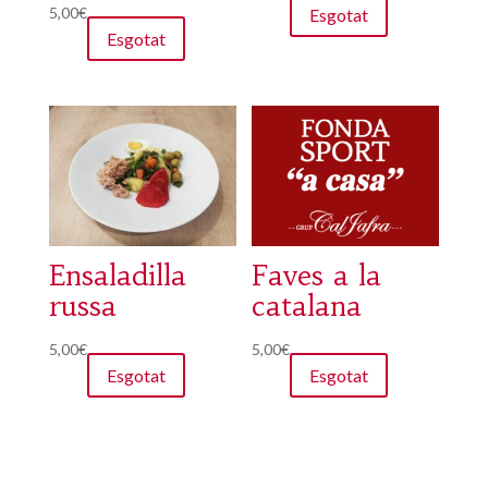
Puntuat amb
5,00
€
Esgotat
5.00
Esgotat
de 5
Ensaladilla
Faves a la
russa
catalana
5,00
€
5,00
€
Esgotat
Esgotat