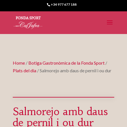
+34 977 677 188
Home
/
Botiga Gastronòmica de la Fonda Sport
/
Plats del dia
/ Salmorejo amb daus de pernil i ou dur
Salmorejo amb daus
de pernil i ou dur