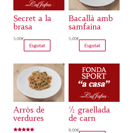
Secret a la
Bacallà amb
brasa
samfaina
5,00
€
5,00
€
Esgotat
Esgotat
Arròs de
½ graellada
verdures
de carn
8,00
€