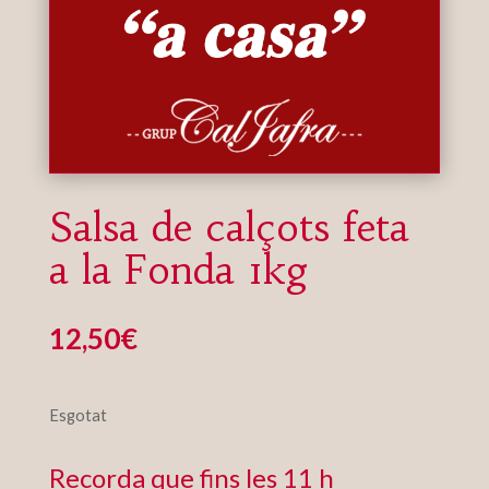
Salsa de calçots feta
a la Fonda 1kg
12,50
€
Esgotat
Recorda que fins les 11 h