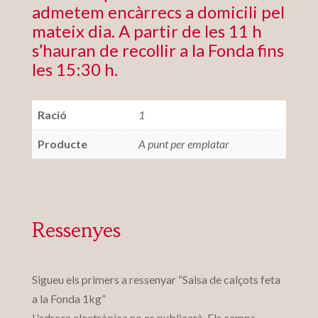
admetem encàrrecs a domicili pel
mateix dia. A partir de les 11 h
s’hauran de recollir a la Fonda fins
les 15:30 h.
Ració
1
Producte
A punt per emplatar
Ressenyes
Sigueu els primers a ressenyar “Salsa de calçots feta
a la Fonda 1kg”
L'adreça electrònica no es publicarà.
Els camps