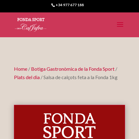
+34 977 677 188
Home
/
Botiga Gastronòmica de la Fonda Sport
/
Plats del dia
/ Salsa de calçots feta a la Fonda 1kg