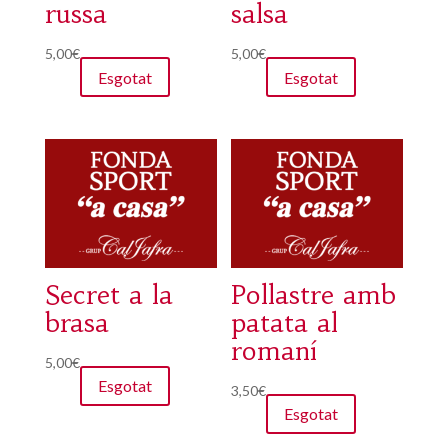
russa
salsa
5,00
€
5,00
€
Esgotat
Esgotat
Secret a la
Pollastre amb
brasa
patata al
romaní
5,00
€
Esgotat
3,50
€
Esgotat