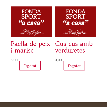
Paella de peix
Cus-cus amb
i marisc
verduretes
5,00
€
4,00
€
Esgotat
Esgotat