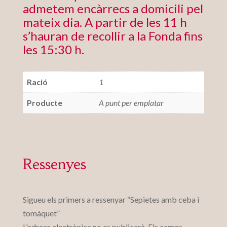
admetem encàrrecs a domicili pel
mateix dia. A partir de les 11 h
s’hauran de recollir a la Fonda fins
les 15:30 h.
Ració
1
Producte
A punt per emplatar
Ressenyes
Sigueu els primers a ressenyar “Sepietes amb ceba i
tomàquet”
L'adreça electrònica no es publicarà.
Els camps