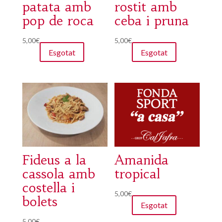
patata amb
rostit amb
pop de roca
ceba i pruna
5,00
€
5,00
€
Esgotat
Esgotat
Fideus a la
Amanida
cassola amb
tropical
costella i
5,00
€
bolets
Esgotat
5,00
€