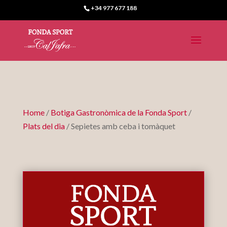
+34 977 677 188
Home
/
Botiga Gastronòmica de la Fonda Sport
/
Plats del dia
/ Sepietes amb ceba i tomàquet