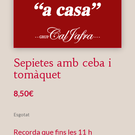
Sepietes amb ceba i
tomàquet
8,50
€
Esgotat
Recorda que fins les 11 h