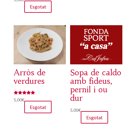
Esgotat
Arròs de
Sopa de caldo
verdures
amb fideus,
pernil i ou
dur
Puntuat amb
5,00
€
5.00
Esgotat
de 5
5,00
€
Esgotat