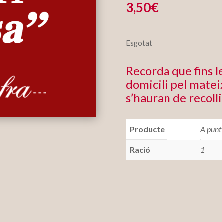
3,50
€
Esgotat
Recorda que fins 
domicili pel mateix
s’hauran de recolli
Producte
A punt
Ració
1