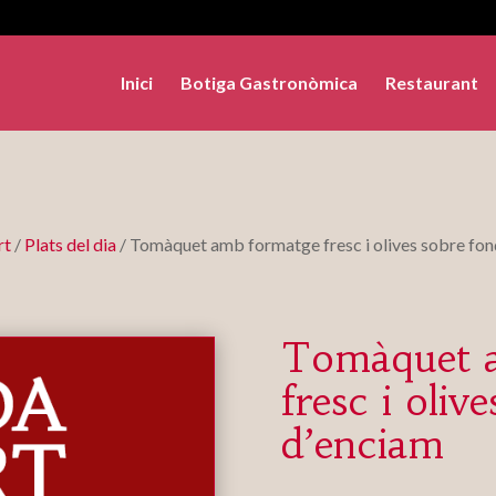
Inici
Botiga Gastronòmica
Restaurant
rt
/
Plats del dia
/ Tomàquet amb formatge fresc i olives sobre fo
Tomàquet 
fresc i oliv
d’enciam