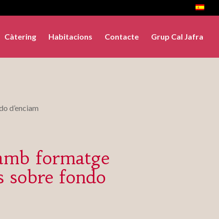
Càtering
Habitacions
Contacte
Grup Cal Jafra
ndo d’enciam
amb formatge
es sobre fondo