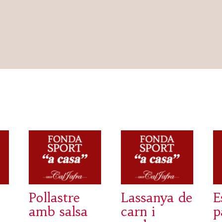
Pollastre
Lassanya de
E
amb salsa
carn i
p