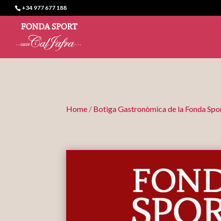
+34 977 677 188
Home
/
Botiga Gastronòmica de la Fonda Spo