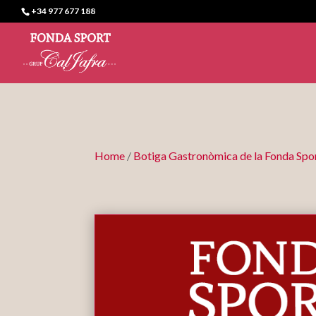
+34 977 677 188
Home
/
Botiga Gastronòmica de la Fonda Spo