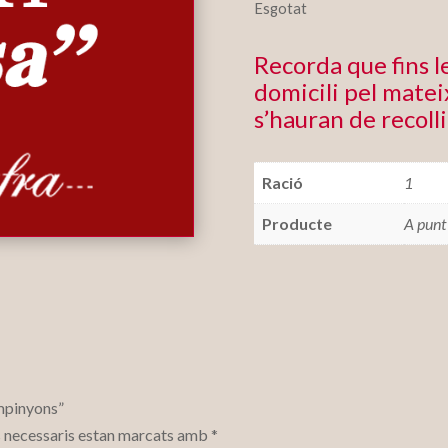
Esgotat
Recorda que fins 
domicili pel mateix
s’hauran de recolli
Ració
1
Producte
A punt
ampinyons”
 necessaris estan marcats amb
*