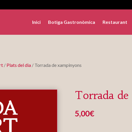
Inici
Botiga Gastronòmica
Restaurant
rt
/
Plats del dia
/ Torrada de xampinyons
Torrada de
5,00
€