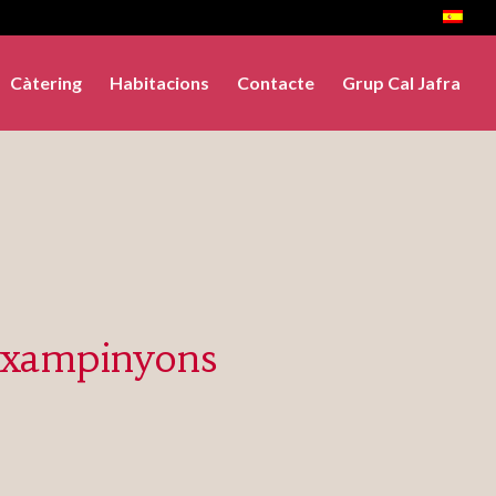
Càtering
Habitacions
Contacte
Grup Cal Jafra
 xampinyons