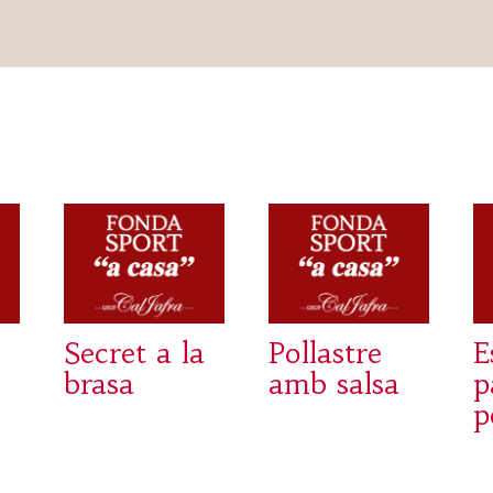
Secret a la
Pollastre
E
brasa
amb salsa
p
p