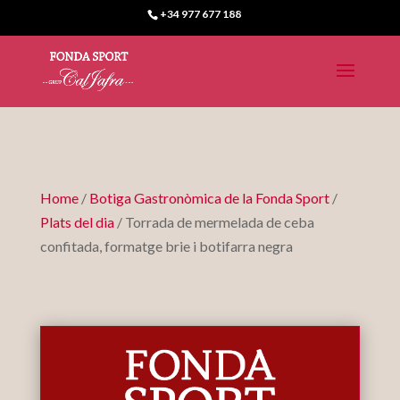
+34 977 677 188
Home
/
Botiga Gastronòmica de la Fonda Sport
/
Plats del dia
/ Torrada de mermelada de ceba
confitada, formatge brie i botifarra negra