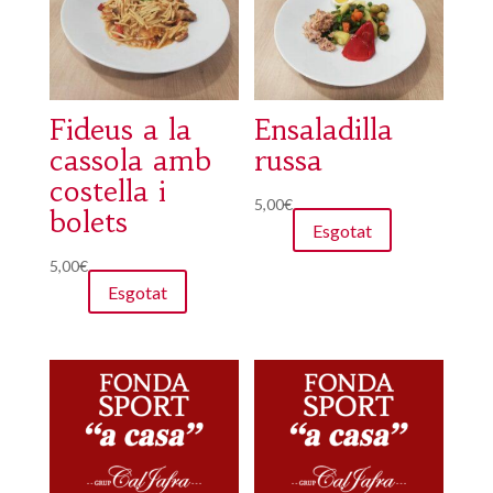
Fideus a la
Ensaladilla
cassola amb
russa
costella i
5,00
€
bolets
Esgotat
5,00
€
Esgotat