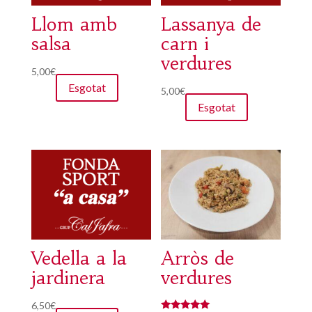
Llom amb
Lassanya de
salsa
carn i
verdures
5,00
€
Esgotat
5,00
€
Esgotat
Vedella a la
Arròs de
jardinera
verdures
6,50
€