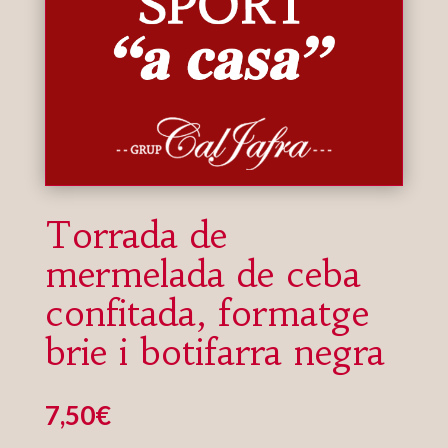
Torrada de
mermelada de ceba
confitada, formatge
brie i botifarra negra
7,50
€