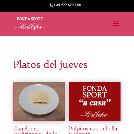
+34 977 677 188
Platos del jueves
Canelones
Pulpitos con cebolla