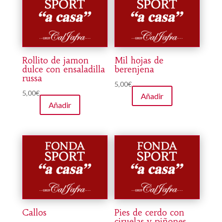
Rollito de jamon
Mil hojas de
dulce con ensaladilla
berenjena
russa
5,00
€
5,00
€
Añadir
Añadir
Callos
Pies de cerdo con
ciruelas y piñones