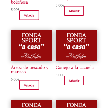
boloñesa
5,00
€
5,00
€
Añadir
Añadir
Arroz de pescado y
Conejo a la cazuela
marisco
5,00
€
5,00
€
Añadir
Añadir