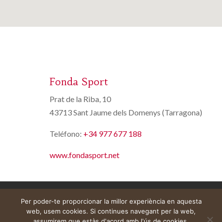
Fonda Sport
Prat de la Riba, 10
43713 Sant Jaume dels Domenys (Tarragona)
Teléfono:
+34 977 677 188
www.fondasport.net
Aviso legal
Carrito
Mi cuenta
Per poder-te proporcionar la millor experiència en aquesta
web, usem cookies. Si continues navegant per la web,
assumirem que estàs d'acord amb l'ús de cookies.