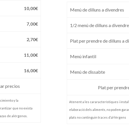
10,00€
Menú de dilluns a divendres
7,00€
1/2 menú de dilluns a divendr
2,70€
Plat per prendre de dilluns a 
11,00€
Menú infantil
16,00€
Menú de dissabte
tar precios
Plat per prendr
cimiento y la
Atenent a les cararacterístiques i instal·
rantizar que no exista
elaboració dels aliments, no podem garan
azas de alérgenos.
plats no continguin traces d’al·lèrgens