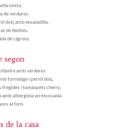
ella mixta.
 de verdures.
nil dolç amb ensaladilla.
at de llenties.
da de cigrons.
e segon
pollastre amb verdures.
amb formatge i pernil dolç.
 fregides i tomàquets cherry.
nxa amb albergínia arrebossada.
ons al forn.
s de la casa