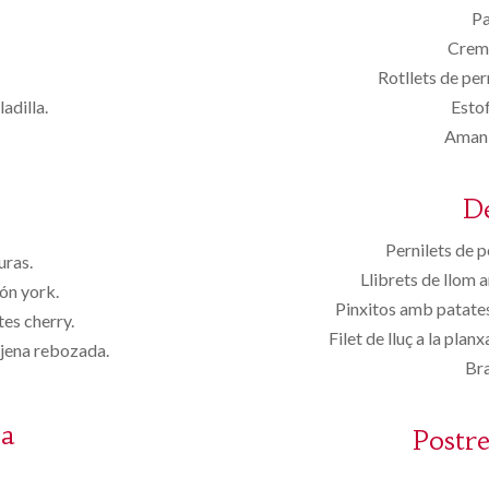
Pa
Crema
Rotllets de per
adilla.
Estof
Amani
D
Pernilets de 
uras.
Llibrets de llom 
ón york.
Pinxitos amb patates
tes cherry.
Filet de lluç a la pla
njena rebozada.
Bra
sa
Postre