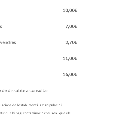
10,00€
es
7,00€
divendres
2,70€
11,00€
16,00€
e de dissabte a consultar
lacions de l’establiment i la manipulació i
tir que hi hagi contaminació creuada i que els