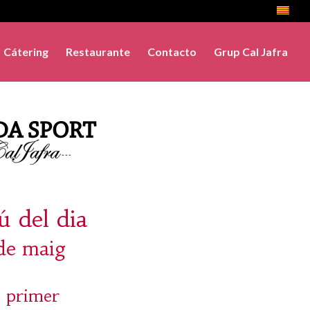
Cátering
Restaurante
Contacto
Grup Cal Jafra
 del dia
 de maig
 primer