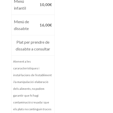
Menú
10,00€
infantil
Menú de
16,00€
dissabte
Plat per prendre de
dissabte a consultar
Atenent a les
cararacterístiques i
instal·lacions de l’establiment
i la manipulació i elaboració
dels aliments, no podem
garantir que hi hagi
contaminació creuada i que
els plats no continguin traces