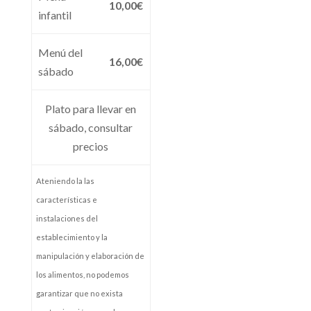
10,00€
infantil
Menú del
16,00€
sábado
Plato para llevar en
sábado, consultar
precios
Ateniendo la las
características e
instalaciones del
establecimiento y la
manipulación y elaboración de
los alimentos, no podemos
garantizar que no exista