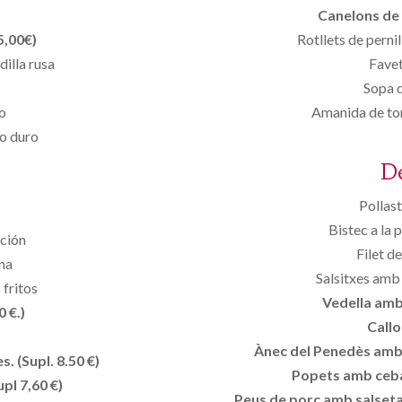
Canelons de 
5,00€)
Rotllets de perni
dilla rusa
Favet
Sopa d
o
Amanida de tom
vo duro
D
Pollast
Bistec a la
ición
Filet de
ana
Salsitxes amb 
 fritos
Vedella amb 
 €.)
Callo
Ànec del Penedès amb p
. (Supl. 8.50 €)
Popets amb ceba
pl 7,60 €)
Peus de porc amb salseta 