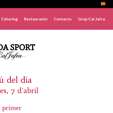
Cátering
Restaurante
Contacto
Grup Cal Jafra
 del dia
s, 7 d'abril
 primer