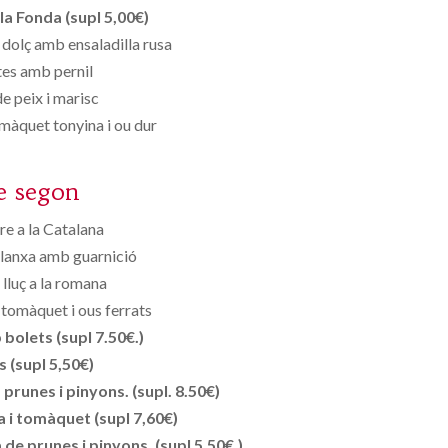
la Fonda (supl 5,00€)
l dolç amb ensaladilla rusa
es amb pernil
e peix i marisc
àquet tonyina i ou dur
e segon
re a la Catalana
 planxa amb guarnició
 lluç a la romana
tomàquet i ous ferrats
bolets (supl 7.50€.)
s (supl 5,50€)
runes i pinyons. (supl. 8.50€)
 i tomàquet (supl 7,60€)
de prunes i pinyons. (supl 5.50€.)