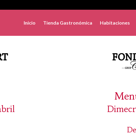
Inicio
Tienda Gastronómica
Habitaciones
Menú
bril
Dimecre
De