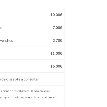
10,00€
es
7,00€
divendres
2,70€
11,00€
16,00€
e de dissabte a consultar
lacions de l’establiment i la manipulació i
tir que hi hagi contaminació creuada i que els