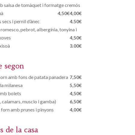
mb salsa de tomàquet i formatge cremós
uà
4,50€
4,00€
 secs i pernil d’ànec
4.50€
romesco, pebrot, albergínia, tonyina i
xoves
4,50€
xisoà
3.00€
e segon
l forn amb fons de patata panadera
7,50€
 la milanesa
5,50€
amb bolets
4,50€
ç, calamars, musclo i gamba)
6,50€
al forn amb prunes i pinyons
4,00€
s de la casa