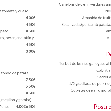
Canelons de carn i verdures a
de tomate y queso
Fide
4,00€
Amanida de fruits
4,50€
Escalivada Sport amb patata, 
 pato
4.50€
an
to, berenjena, atún y
Vi
4,50€
3.00€
D
Turbot de les ries gallegues a
Cabrit a
n fondo de patata
Secret 
7,50€
1/2 graellada de peix (lu
5,50€
Cuixetes de gall d’indi 
4,50€
, mejillón y gamba)
Postre
iñones
4,00€
6,50€