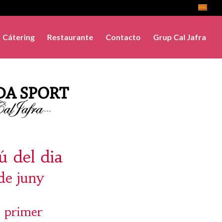
Cátering
Restaurante
Contacto
Grup Cal Jafra
 del dia
de juny
 primer