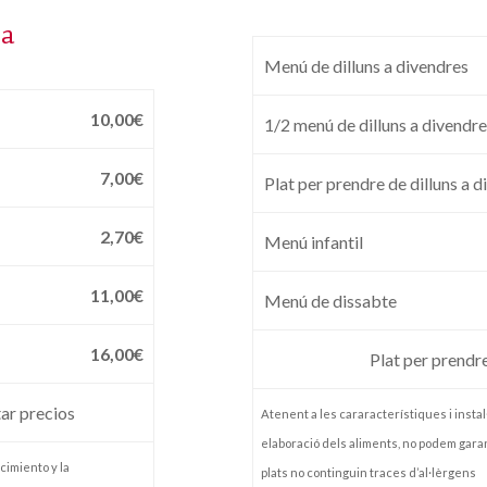
sa
Menú de dilluns a divendres
10,00€
1/2 menú de dilluns a divendr
7,00€
Plat per prendre de dilluns a 
2,70€
Menú infantil
11,00€
Menú de dissabte
16,00€
Plat per prendr
tar precios
Atenent a les cararacterístiques i instal·
elaboració dels aliments, no podem garan
cimiento y la
plats no continguin traces d’al·lèrgens