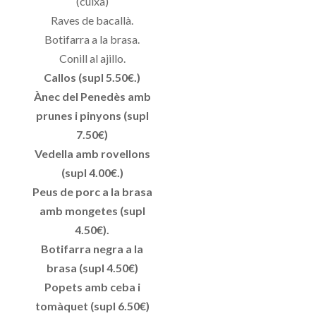
(cuixa)
Raves de bacallà.
Botifarra a la brasa.
Conill al ajillo.
Callos (supl 5.50€.)
Ànec del Penedès amb
prunes i pinyons (supl
7.50€)
Vedella amb rovellons
(supl 4.00€.)
Peus de porc a la brasa
amb mongetes (supl
4.50€).
Botifarra negra a la
brasa (supl 4.50€)
Popets amb ceba i
tomàquet (supl 6.50€)