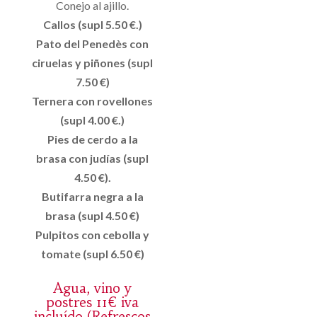
Conejo al ajillo.
Callos (supl 5.50 €.)
Pato del Penedès con
ciruelas y piñones (supl
7.50 €)
Ternera con rovellones
(supl 4.00 €.)
Pies de cerdo a la
brasa con judías (supl
4.50 €).
Butifarra negra a la
brasa (supl 4.50 €)
Pulpitos con cebolla y
tomate (supl 6.50 €)
Agua, vino y
postres 11€ iva
incluído (Refrescos