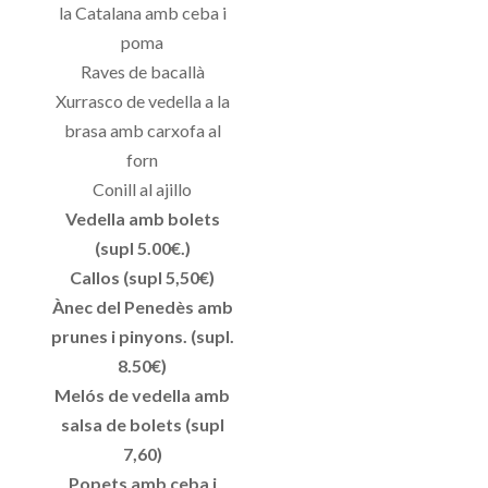
la Catalana amb ceba i
poma
Raves de bacallà
Xurrasco de vedella a la
brasa amb carxofa al
forn
Conill al ajillo
Vedella amb bolets
(supl 5.00€.)
Callos (supl 5,50€)
Ànec del Penedès amb
prunes i pinyons. (supl.
8.50€)
Melós de vedella amb
salsa de bolets (supl
7,60)
Popets amb ceba i