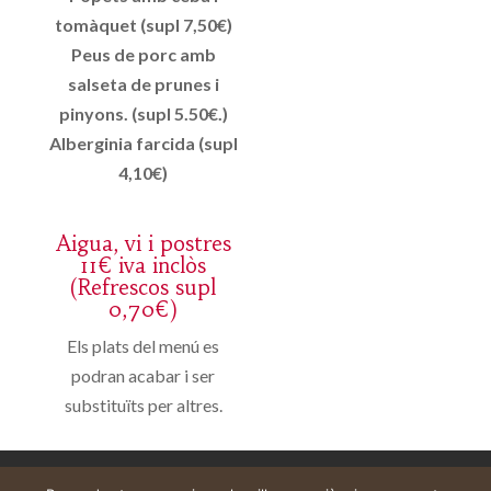
tomàquet (supl 7,50€)
Peus de porc amb
salseta de prunes i
pinyons. (supl 5.50€.)
Alberginia farcida (supl
4,10€)
Aigua, vi i postres
11€ iva inclòs
(Refrescos supl
0,70€)
Els plats del menú es
podran acabar i ser
substituïts per altres.
Aviso legal
Carrito
Mi cuenta