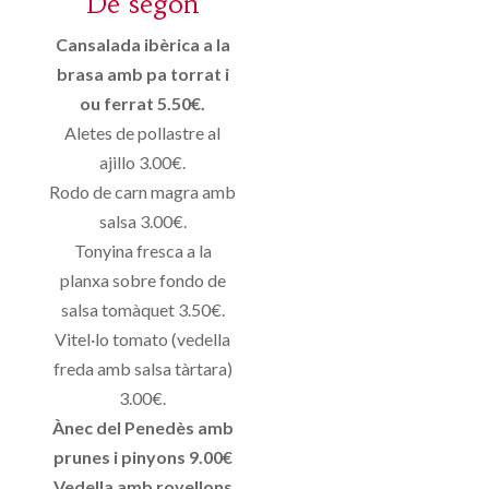
De segon
Cansalada ibèrica a la
brasa amb pa torrat i
ou ferrat 5.50€.
Aletes de pollastre al
ajillo 3.00€.
Rodo de carn magra amb
salsa 3.00€.
Tonyina fresca a la
planxa sobre fondo de
salsa tomàquet 3.50€.
Vitel·lo tomato (vedella
freda amb salsa tàrtara)
3.00€.
Ànec del Penedès amb
prunes i pinyons 9.00€
Vedella amb rovellons