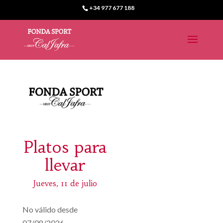
+34 977 677 188
Platos para
llevar
Jueves, 11 de julio
No válido desde
07/08/2026