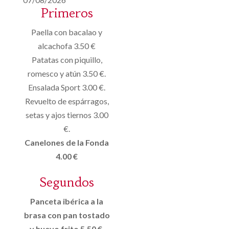
Primeros
Paella con bacalao y
alcachofa 3.50 €
Patatas con piquillo,
romesco y atún 3.50 €.
Ensalada Sport 3.00 €.
Revuelto de espárragos,
setas y ajos tiernos 3.00
€.
Canelones de la Fonda
4.00 €
Segundos
Panceta ibérica a la
brasa con pan tostado
y huevo frito 5.50 €.