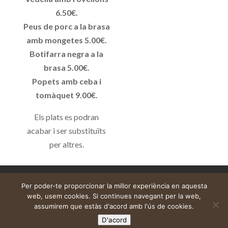
6.50€.
Peus de porc a la brasa
amb mongetes 5.00€.
Botifarra negra a la
brasa 5.00€.
Popets amb ceba i
tomàquet 9.00€.
Els plats es podran
acabar i ser substituïts
per altres.
Aviso legal
Carrito
Mi cuenta
Per poder-te proporcionar la millor experiència en aquesta
web, usem cookies. Si continues navegant per la web,
assumirem que estàs d'acord amb l'ús de cookies.
D'acord
Web construïda per
DeMomentSomTres