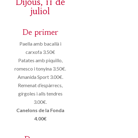
Dijous, 11 de
juliol
De primer
Paella amb bacallà i
carxofa 3.50€
Patates amb piquillo,
romesco i tonyina 3.50€.
Amanida Sport 3.00€.
Remenat d’espàrrecs,
gírgoles i alls tendres
3.00€.
Canelons de la Fonda
4.00€