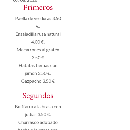
Primeros
Paella de verduras 3.50
€.
Ensaladilla rusa natural
4.00 €.
Macarrones al gratén
3.50 €
Habitas tiernas con
jamón 3.50 €.
Gazpacho 3.50 €
Segundos
Butifarra a la brasa con
judías 3.50 €.
Churrasco adobado
hecho a la brasa con