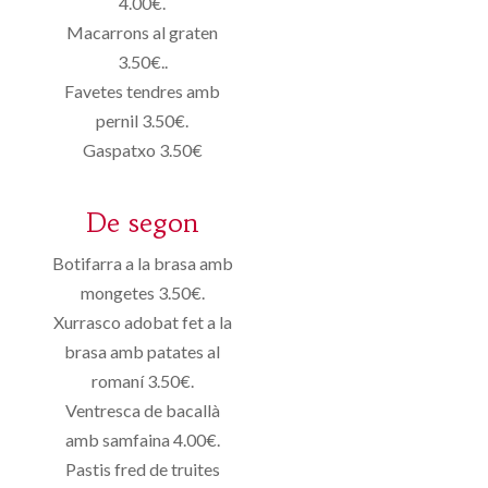
4.00€.
Macarrons al graten
3.50€..
Favetes tendres amb
pernil 3.50€.
Gaspatxo 3.50€
De segon
Botifarra a la brasa amb
mongetes 3.50€.
Xurrasco adobat fet a la
brasa amb patates al
romaní 3.50€.
Ventresca de bacallà
amb samfaina 4.00€.
Pastis fred de truites