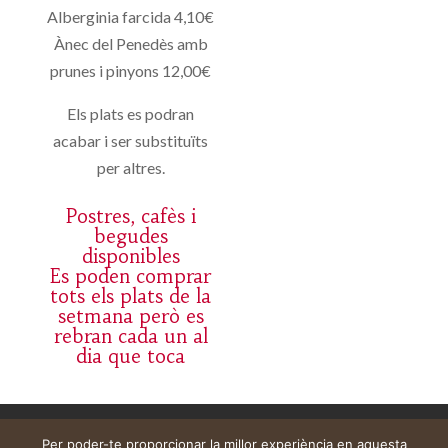
Alberginia farcida 4,10€
Ànec del Penedès amb
prunes i pinyons 12,00€
Els plats es podran
acabar i ser substituïts
per altres.
Postres, cafès i
begudes
disponibles
Es poden comprar
tots els plats de la
setmana però es
rebran cada un al
dia que toca
Aviso legal
Carrito
Mi cuenta
Per poder-te proporcionar la millor experiència en aquesta