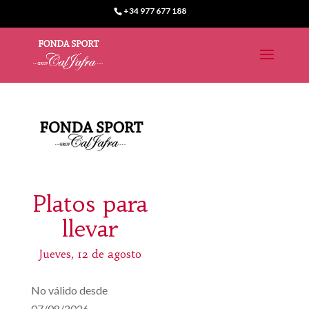
+34 977 677 188
Platos para
llevar
Jueves, 12 de agosto
No válido desde
07/08/2026