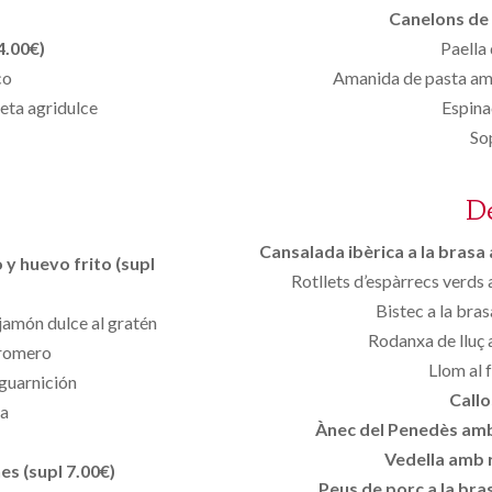
Canelons de 
4.00€)
Paella 
co
Amanida de pasta amb
eta agridulce
Espina
So
D
Cansalada ibèrica a la brasa 
 y huevo frito (supl
Rotllets d’espàrrecs verds a
Bistec a la bra
 jamón dulce al gratén
Rodanxa de lluç 
 romero
Llom al f
 guarnición
Callo
ra
Ànec del Penedès amb 
Vedella amb r
es (supl 7.00€)
Peus de porc a la br