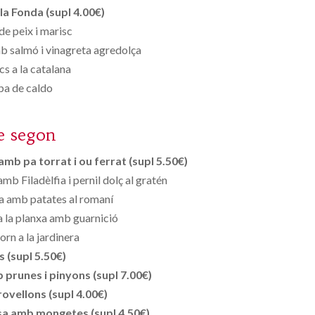
la Fonda (supl 4.00€)
de peix i marisc
 salmó i vinagreta agredolça
cs a la catalana
pa de caldo
e segon
amb pa torrat i ou ferrat (supl 5.50€)
mb Filadèlfia i pernil dolç al gratén
sa amb patates al romaní
a la planxa amb guarnició
orn a la jardinera
s (supl 5.50€)
prunes i pinyons (supl 7.00€)
ovellons (supl 4.00€)
asa amb mongetes (supl 4.50€)