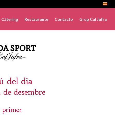
Cátering
Restaurante
Contacto
Grup Cal Jafra
 del dia
12 de desembre
 primer