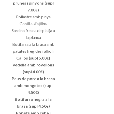
prunes i pinyons (
supl
7.00€
)
Pollastre amb pinya
Conill
a «l’ajillo»
Sardina fresca de platja a
la planxa
Botifarra a la brasa amb
patates fregides i
allioli
Callos
(
supl
5.00€
)
Vedella amb rovellons
(
supl
4.00€
)
Peus de porc a la brasa
amb mongetes (
supl
4.50€
)
Botifarra negra a la
brasa (
supl
4.50€
)
Popets amb ceba i