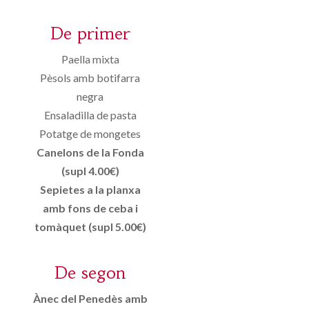
De primer
Paella
mixta
Pèsols
amb botifarra
negra
Ensaladilla de pasta
Potatge de mongetes
Canelons de la Fonda
(
supl
4.00€
)
Sepietes
a la planxa
amb fons de ceba i
tomàquet (
supl
5.00€
)
De segon
Ànec del Penedès amb