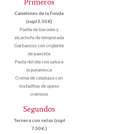
Primeros
Canelones de la Fonda
(supl 5.50 €)
Paella de bacalao y
alcachofa de temporada
Garbanzos con crujiente
de panceta
Pasta del día con salsa a
la putanesca
Crema de calabaza con
tostaditas de queso
cremoso
Segundos
Ternera con setas (supl
7.50 €.)