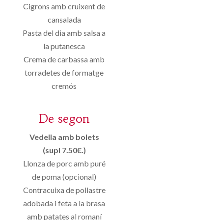
Cigrons amb cruixent de
cansalada
Pasta del dia amb salsa a
la putanesca
Crema de carbassa amb
torradetes de formatge
cremós
De segon
Vedella amb bolets
(supl 7.50€.)
Llonza de porc amb puré
de poma (opcional)
Contracuixa de pollastre
adobada i feta a la brasa
amb patates al romaní