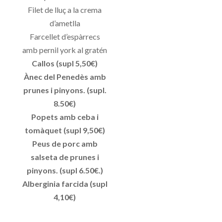
Filet de lluç a la crema
d’ametlla
Farcellet d’espàrrecs
amb pernil york al gratén
Callos (supl 5,50€)
Ànec del Penedès amb
prunes i pinyons. (supl.
8.50€)
Popets amb ceba i
tomàquet (supl 9,50€)
Peus de porc amb
salseta de prunes i
pinyons. (supl 6.50€.)
Alberginia farcida (supl
4,10€)