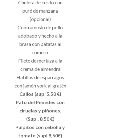
Chuleta de cerdo con
puré de manzana
(opcional)
Contramuslo de pollo
adobado y hecho a la
brasa con patatas al
romero
Filete de merluza a la
crema de almendra
Hatillos de espárragos
con jamón york al gratén
Callos (supl 5,50 €)
Pato del Penedès con
ciruelas y piñones.
(Supl. 8.50 €)
Pulpitos con cebolla y
tomate (supl 9,50€)