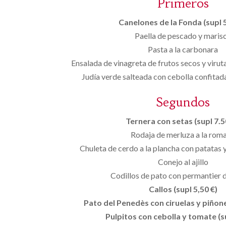
Primeros
Canelones de la Fonda (supl 5
Paella de pescado y maris
Pasta a la carbonara
Ensalada de vinagreta de frutos secos y viru
Judía verde salteada con cebolla confitada
Segundos
Ternera con setas (supl 7.50
Rodaja de merluza a la rom
Chuleta de cerdo a la plancha con patatas
Conejo al ajillo
Codillos de pato con permantier 
Callos (supl 5,50 €)
Pato del Penedès con ciruelas y piñones
Pulpitos con cebolla y tomate (s