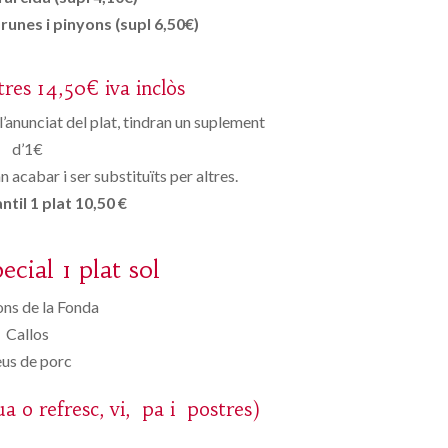
unes i pinyons (supl 6,50€)
tres 14,50€ iva inclòs
 l’anunciat del plat, tindran un suplement
d’1€
 acabar i ser substituïts per altres.
til 1 plat 10,50 €
cial 1 plat sol
ns de la Fonda
Callos
us de porc
a o refresc, vi, pa i postres)