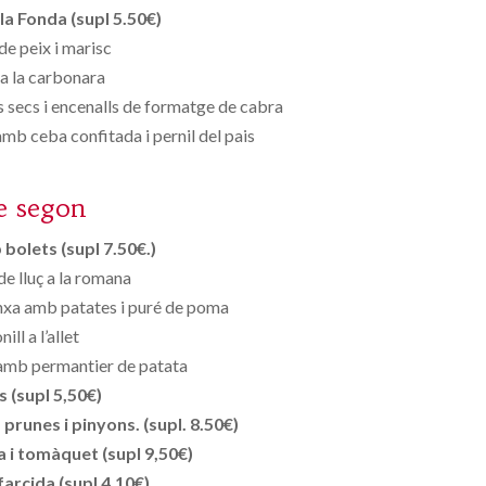
la Fonda (supl 5.50€)
de peix i marisc
a la carbonara
s secs i encenalls de formatge de cabra
b ceba confitada i pernil del pais
e segon
bolets (supl 7.50€.)
e lluç a la romana
anxa amb patates i puré de poma
ill a l’allet
amb permantier de patata
s (supl 5,50€)
runes i pinyons. (supl. 8.50€)
 i tomàquet (supl 9,50€)
farcida (supl 4,10€)