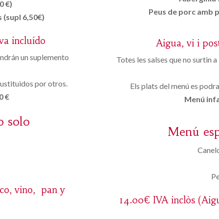
0 €)
Peus de porc amb pr
 (supl 6,50€)
va incluído
Aigua, vi i pos
tendrán un suplemento
Totes les salses que no surtin a
ustituidos por otros.
Els plats del menú es podran
0 €
Menú infan
o solo
Menú espe
Canelo
Pe
sco, vino, pan y
14.00€ IVA inclòs (Aigu