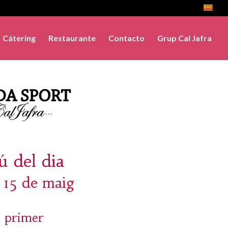
Cátering
Restaurante
Contacto
Grup Cal Jafra
 del dia
, 15 de maig
 primer