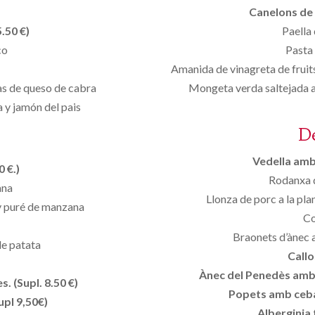
Canelons de 
.50 €)
Paella 
co
Pasta 
Amanida de vinagreta de fruit
tas de queso de cabra
Mongeta verda saltejada am
 y jamón del pais
D
Vedella amb 
 €.)
Rodanxa d
ana
Llonza de porc a la pl
 y puré de manzana
Con
Braonets d’ànec 
de patata
Callo
Ànec del Penedès amb p
. (Supl. 8.50 €)
Popets amb ceba
upl 9,50€)
Alberginia 