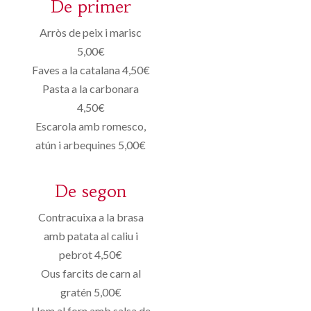
De primer
Arròs de peix i marisc
5,00€
Faves a la catalana 4,50€
Pasta a la carbonara
4,50€
Escarola amb romesco,
atún i arbequines 5,00€
De segon
Contracuixa a la brasa
amb patata al caliu i
pebrot 4,50€
Ous farcits de carn al
gratén 5,00€
Llom al forn amb salsa de