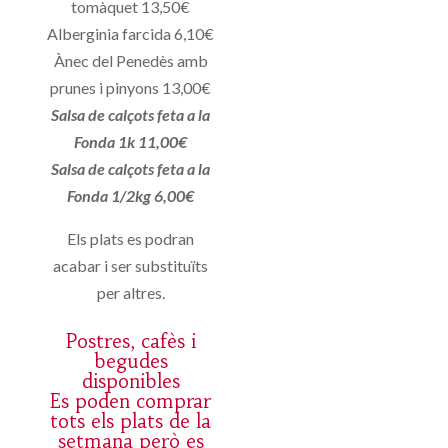
tomàquet 13,50€
Alberginia farcida 6,10€
Ànec del Penedès amb
prunes i pinyons 13,00€
Salsa de calçots feta a la
Fonda 1k 11,00€
Salsa de calçots feta a la
Fonda 1/2kg 6,00€
Els plats es podran
acabar i ser substituïts
per altres.
Postres, cafès i
begudes
disponibles
Es poden comprar
tots els plats de la
setmana però es