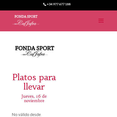
+34 977 677 188
Platos para
llevar
Jueves, 16 de
noviembre
No válido desde