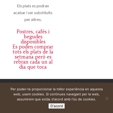
Els plats es podran
acabar i ser substituïts
per altres.
Postres, cafès i
begudes
disponibles
Es poden comprar
tots els plats de la
setmana però es
rebran cada un al
dia que toca
Aviso legal
Carrito
Mi cuenta
Per poder-te proporcionar la millor experiència en aquesta
web, usem cookies. Si continues navegant per la web,
assumirem que estàs d'acord amb l'ús de cookies.
D'acord
Web construïda per
DeMomentSomTres