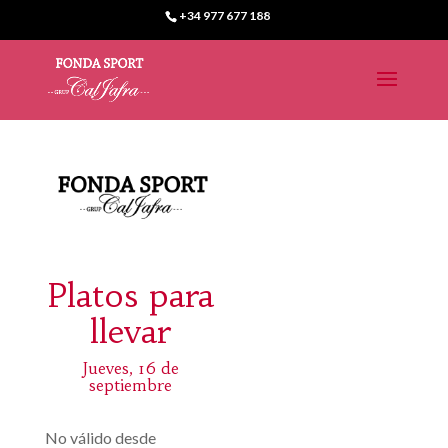
+34 977 677 188
Platos para
llevar
Jueves, 16 de
septiembre
No válido desde